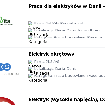
Praca dla elektryków w Danii -
Firma:
JobVita Recruitment
Lokalizacja:
Dania
,
Dania
,
Kalundborg
Kategorie:
Prace budowlane
,
Prace bu
Elektryk okrętowy
Firma:
JKS A/S
Lokalizacja:
Dania
,
Dania
Kategorie:
Prace budowlane
,
Prace bu
Elektryk (wysokie napięcia), D