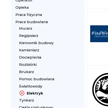
Operator
Opieka
Praca fizyczna
Prace budowlane
Murarz
Regipsiarz
Kierownik budowy
Kamieniarz
Docieplenia
Rozbiórki
Brukarz
Pomoc budowlana
Światłowody
Elektryk
Tynkarz
Cieśla szalunkowy