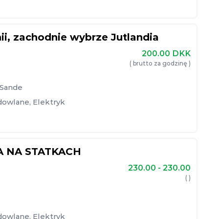
ii, zachodnie wybrze Jutlandia
200.00
DKK
( brutto za godzinę )
 Sande
dowlane
,
Elektryk
A NA STATKACH
230.00 - 230.00
( )
dowlane
,
Elektryk