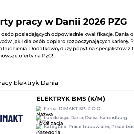
erty pracy w Danii 2026 PZG
 osób posiadających odpowiednie kwalifikacje. Dania o
w, jak i dla osób dopiero rozpoczynających karierę. Pr
trudnienia. Dodatkowo, duży popyt na specjalistów z te
jnowsze oferty na PzG!
racy Elektryk Dania
ELEKTRYK BMS (K/M)
Firma:
DIMAKT SP. Z O.O.
Lokalizacja:
Dania
,
Dania
,
Kalundborg
Kategorie:
Prace budowlane
,
Prace bu