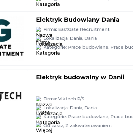
Elektryk Budowlany Dania
Firma:
EastGate Recruitment
Lokalizacja:
Dania
,
Dania
Kategorie:
Prace budowlane
,
Prace bu
Elektryk budowalny w Danii
Firma:
Viktech P/S
Lokalizacja:
Dania
,
Dania
Kategorie:
Prace budowlane
,
Prace bu
Od zaraz
,
Z zakwaterowaniem