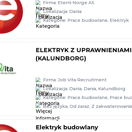
Firma:
Eterni Norge AS
Lokalizacja:
Dania
Kategorie:
Prace budowlane
,
Elektryk
ELEKTRYK Z UPRAWNIENIAMI 
(KALUNDBORG)
Firma:
Job Vita Recruitment
Lokalizacja:
Dania
,
Dania
,
Kalundborg
Kategorie:
Prace budowlane
,
Prace bu
Bez języka
,
Od zaraz
,
Z zakwaterowani
Elektryk budowlany