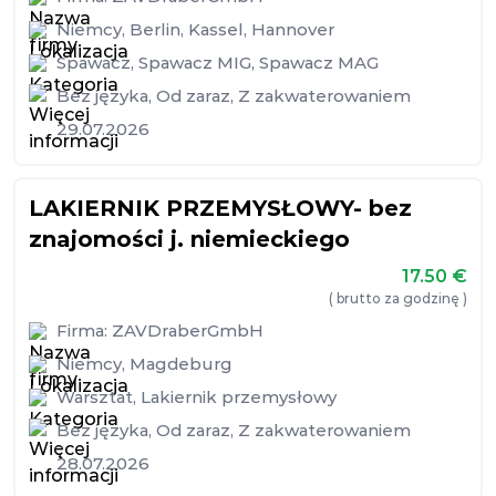
Niemcy
,
Berlin
,
Kassel
,
Hannover
Spawacz
,
Spawacz MIG
,
Spawacz MAG
Bez języka
,
Od zaraz
,
Z zakwaterowaniem
29.07.2026
LAKIERNIK PRZEMYSŁOWY- bez
znajomości j. niemieckiego
17.50
€
( brutto za godzinę )
Firma:
ZAVDraberGmbH
Niemcy
,
Magdeburg
Warsztat
,
Lakiernik przemysłowy
Bez języka
,
Od zaraz
,
Z zakwaterowaniem
28.07.2026