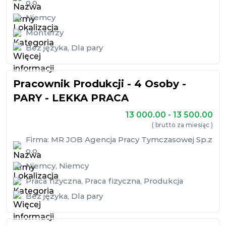
o.o.
Niemcy
Monterzy
Bez języka
,
Dla pary
Pracownik Produkcji - 4 Osoby -
PARY - LEKKA PRACA
13 000.00 - 13 500.00
( brutto za miesiąc )
Firma:
MR JOB Agencja Pracy Tymczasowej Sp.z
o.o.
Niemcy
,
Niemcy
Praca fizyczna
,
Praca fizyczna
,
Produkcja
Bez języka
,
Dla pary