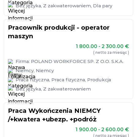
Bez języka
,
Z zakwaterowaniem
,
Dla pary
Pracownik produkcji - operator
maszyn
1 800.00 - 2 300.00
€
( netto za miesiąc )
Firma:
POLAND WORKFORCE SP. Z O.O. S.K.A.
Niemcy
,
Niemcy
Praca fizyczna
,
Praca fizyczna
,
Produkcja
Bez języka
,
Z zakwaterowaniem
Praca Wykończenia NIEMCY
/+kwatera +ubezp. +podróż
1 900.00 - 2 600.00
€
( netto za miesiąc )