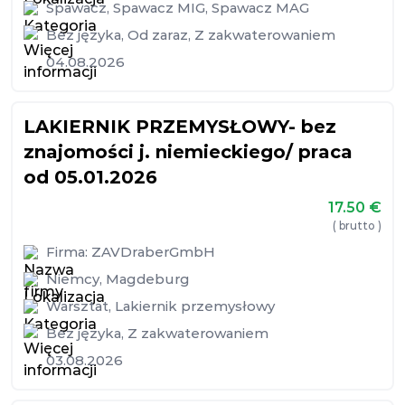
Spawacz
,
Spawacz MIG
,
Spawacz MAG
Bez języka
,
Od zaraz
,
Z zakwaterowaniem
04.08.2026
LAKIERNIK PRZEMYSŁOWY- bez
znajomości j. niemieckiego/ praca
od 05.01.2026
17.50
€
( brutto )
Firma:
ZAVDraberGmbH
Niemcy
,
Magdeburg
Warsztat
,
Lakiernik przemysłowy
Bez języka
,
Z zakwaterowaniem
03.08.2026