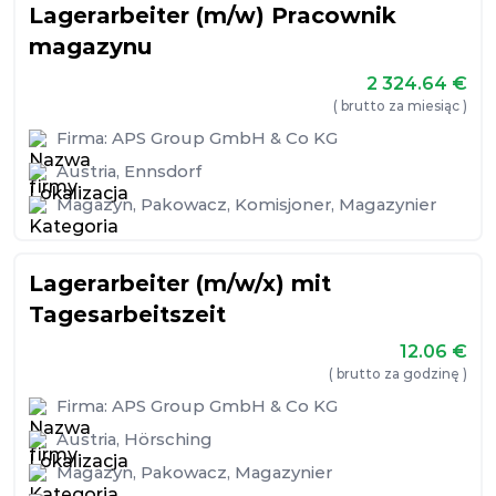
Lagerarbeiter (m/w) Pracownik
magazynu
2 324.64
€
( brutto za miesiąc )
Firma:
APS Group GmbH & Co KG
Austria
,
Ennsdorf
Magazyn
,
Pakowacz
,
Komisjoner
,
Magazynier
Lagerarbeiter (m/w/x) mit
Tagesarbeitszeit
12.06
€
( brutto za godzinę )
Firma:
APS Group GmbH & Co KG
Austria
,
Hörsching
Magazyn
,
Pakowacz
,
Magazynier