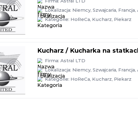
Firma:
Astral LTD
Lokalizacja:
Niemcy
,
Szwajcaria
,
Francja
,
Kategorie:
HoReCa
,
Kucharz
,
Piekarz
Kucharz / Kucharka na statkac
Firma:
Astral LTD
Lokalizacja:
Niemcy
,
Szwajcaria
,
Francja
,
Kategorie:
HoReCa
,
Kucharz
,
Piekarz