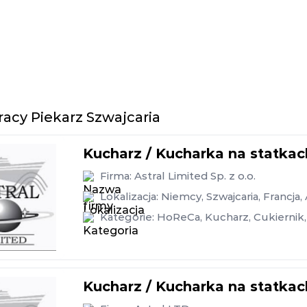
racy Piekarz Szwajcaria
Kucharz / Kucharka na statkac
Firma:
Astral Limited Sp. z o.o.
Lokalizacja:
Niemcy
,
Szwajcaria
,
Francja
,
Kategorie:
HoReCa
,
Kucharz
,
Cukiernik
,
Kucharz / Kucharka na statkac