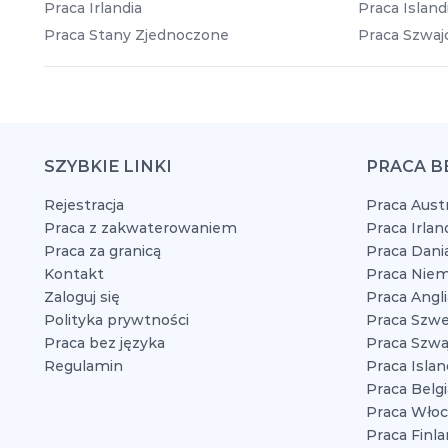
Praca Irlandia
Praca Island
Praca Stany Zjednoczone
Praca Szwajc
SZYBKIE LINKI
PRACA B
Rejestracja
Praca Austr
Praca z zakwaterowaniem
Praca Irlan
Praca za granicą
Praca Dani
Kontakt
Praca Niem
Zaloguj się
Praca Angli
Polityka prywtności
Praca Szwe
Praca bez języka
Praca Szwaj
Regulamin
Praca Islan
Praca Belgi
Praca Włoc
Praca Finla