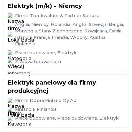
Elektryk (m/k) - Niemcy
Firma:
Trenkwalder & Partner Sp.z.o.o.
Anglia
,
Niemcy
,
Holandia
,
Anglia
,
Szwecja
,
Belgia
,
Norwegia
,
Stany Zjednoczone
,
Szwajcaria
,
Dania
,
Islandia
,
Francja
,
Irlandia
,
Włochy
,
Austria
,
Finlandia
Prace budowlane
,
Elektryk
Z zakwaterowaniem
Elektryk panelowy dla firmy
produkcyjnej
Firma:
Dobra Finland Oy Ab
Finlandia
,
Finlandia
Prace budowlane
,
Prace budowlane
,
Elektryk