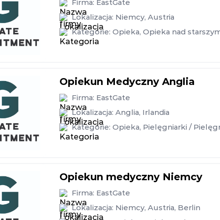
Firma:
EastGate
Lokalizacja:
Niemcy
,
Austria
Kategorie:
Opieka
,
Opieka nad starszym
Opiekun Medyczny Anglia
Firma:
EastGate
Lokalizacja:
Anglia
,
Irlandia
Kategorie:
Opieka
,
Pielęgniarki / Pielęg
Opiekun medyczny Niemcy
Firma:
EastGate
Lokalizacja:
Niemcy
,
Austria
,
Berlin