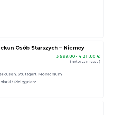
Opiekun Osób Starszych – Niemcy
3 999.00 - 4 211.00
€
( netto za miesiąc )
erkusen
,
Stuttgart
,
Monachium
niarki / Pielęgniarz