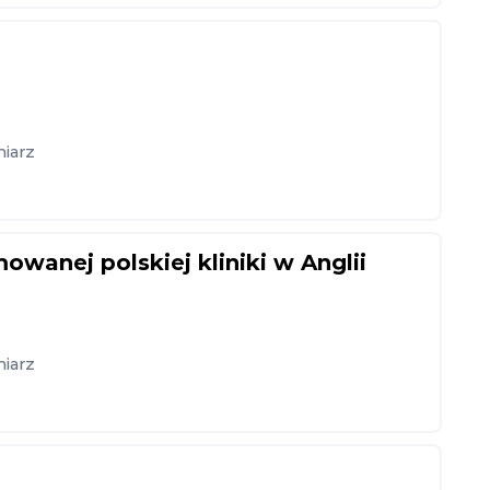
niarz
wanej polskiej kliniki w Anglii
niarz