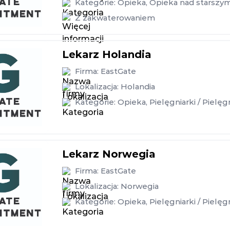
Kategorie:
Opieka
,
Opieka nad starszym
Z zakwaterowaniem
Lekarz Holandia
Firma:
EastGate
Lokalizacja:
Holandia
Kategorie:
Opieka
,
Pielęgniarki / Pielęg
Lekarz Norwegia
Firma:
EastGate
Lokalizacja:
Norwegia
Kategorie:
Opieka
,
Pielęgniarki / Pielęg