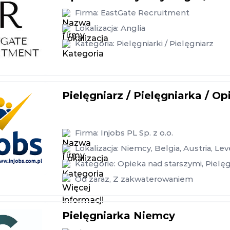
Firma:
EastGate Recruitment
Lokalizacja:
Anglia
Kategoria:
Pielęgniarki / Pielęgniarz
Pielęgniarz / Pielęgniarka / 
Firma:
Injobs PL Sp. z o.o.
Lokalizacja:
Niemcy
,
Belgia
,
Austria
,
Lev
Kategorie:
Opieka nad starszymi
,
Pielęg
Od zaraz
,
Z zakwaterowaniem
Pielęgniarka Niemcy