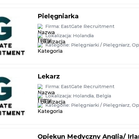
Pielęgniarka
Firma:
EastGate Recruitment
Lokalizacja:
Holandia
Kategorie:
Pielęgniarki / Pielęgniarz
,
Op
Lekarz
Firma:
EastGate Recruitment
Lokalizacja:
Holandia
,
Belgia
Kategorie:
Pielęgniarki / Pielęgniarz
,
Op
Opiekun Medyczny Anglia/ Irl