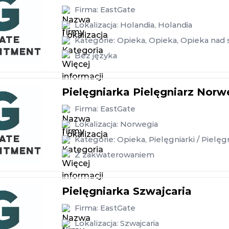
Firma:
EastGate
Lokalizacja:
Holandia
,
Holandia
Kategorie:
Opieka
,
Opieka
,
Opieka nad 
Bez języka
Pielęgniarka Pielęgniarz Norw
Firma:
EastGate
Lokalizacja:
Norwegia
Kategorie:
Opieka
,
Pielęgniarki / Pielęg
Z zakwaterowaniem
Pielęgniarka Szwajcaria
Firma:
EastGate
Lokalizacja:
Szwajcaria