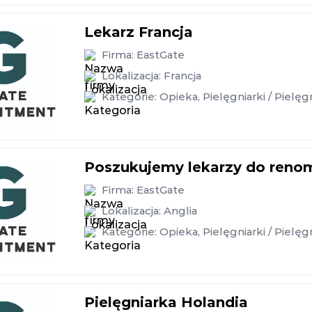
Lekarz Francja
Firma:
EastGate
Lokalizacja:
Francja
Kategorie:
Opieka
,
Pielęgniarki / Pielęg
Poszukujemy lekarzy do renomo
Firma:
EastGate
Lokalizacja:
Anglia
Kategorie:
Opieka
,
Pielęgniarki / Pielęg
Pielęgniarka Holandia