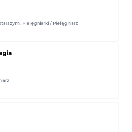
starszymi
,
Pielęgniarki / Pielęgniarz
egia
niarz