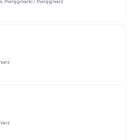
i
,
Pielęgniarki / Pielęgniarz
niarz
niarz