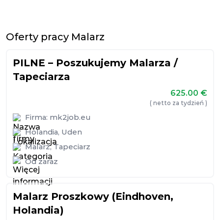
Oferty pracy Malarz
PILNE – Poszukujemy Malarza /
Tapeciarza
625.00
€
( netto za tydzień )
Firma:
mk2job.eu
Holandia
,
Uden
Malarz
,
Tapeciarz
Od zaraz
Malarz Proszkowy (Eindhoven,
Holandia)