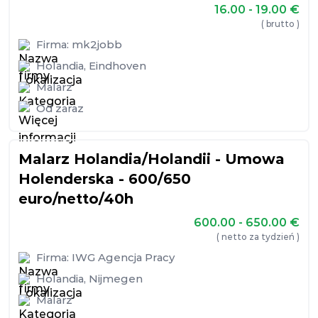
16.00 - 19.00
€
( brutto )
Firma:
mk2jobb
Holandia
,
Eindhoven
Malarz
Od zaraz
Malarz Holandia/Holandii - Umowa
Holenderska - 600/650
euro/netto/40h
600.00 - 650.00
€
( netto za tydzień )
Firma:
IWG Agencja Pracy
Holandia
,
Nijmegen
Malarz