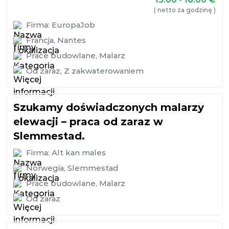
( netto za godzinę )
Firma:
EuropaJob
Francja
,
Nantes
Prace budowlane
,
Malarz
Od zaraz
,
Z zakwaterowaniem
Szukamy doświadczonych malarzy
elewacji – praca od zaraz w
Slemmestad.
Firma:
Alt kan males
Norwegia
,
Slemmestad
Prace budowlane
,
Malarz
Od zaraz