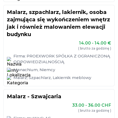
Malarz, szpachlarz, lakiernik, osoba
zajmująca się wykończeniem wnętrz
jak i również malowaniem elewacji
budynku
14.00 - 14.00
€
( brutto za godzinę )
Firma:
PROEXWORK SPÓŁKA Z OGRANICZONĄ
ODPOWIEDZIALNOŚCIĄ
Monachium
,
Niemcy
Malarz
,
Szpachlarz
,
Lakiernik meblowy
Malarz - Szwajcaria
33.00 - 36.00
CHF
( brutto za godzinę )