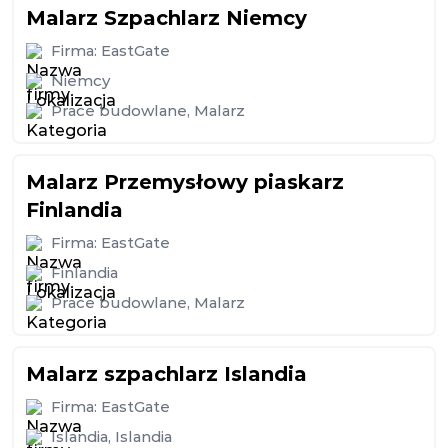
Malarz Szpachlarz Niemcy
Firma:
EastGate
Niemcy
Prace budowlane
,
Malarz
Malarz Przemysłowy piaskarz
Finlandia
Firma:
EastGate
Finlandia
Prace budowlane
,
Malarz
Malarz szpachlarz Islandia
Firma:
EastGate
Islandia
,
Islandia