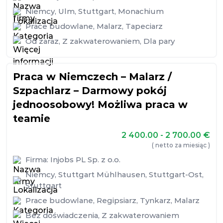
Niemcy
,
Ulm
,
Stuttgart
,
Monachium
Prace budowlane
,
Malarz
,
Tapeciarz
Od zaraz
,
Z zakwaterowaniem
,
Dla pary
Praca w Niemczech – Malarz /
Szpachlarz – Darmowy pokój
jednoosobowy! Możliwa praca w
teamie
2 400.00 - 2 700.00
€
( netto za miesiąc )
Firma:
Injobs PL Sp. z o.o.
Niemcy
,
Stuttgart Mühlhausen
,
Stuttgart-Ost
,
Stuttgart
Prace budowlane
,
Regipsiarz
,
Tynkarz
,
Malarz
Bez doświadczenia
,
Z zakwaterowaniem