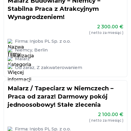
Malarz Budowlany – Niemcy –
Stabilna Praca z Atrakcyjnym
Wynagrodzeniem!
2 300.00
€
( netto za miesiąc )
Firma:
Injobs PL Sp. z o.o.
Niemcy
,
Berlin
Malarz
Od zaraz
,
Z zakwaterowaniem
Malarz / Tapeciarz w Niemczech –
Praca od zaraz! Darmowy pokój
jednoosobowy! Stałe zlecenia
2 100.00
€
( netto za miesiąc )
Firma:
Injobs PL Sp. z o.o.