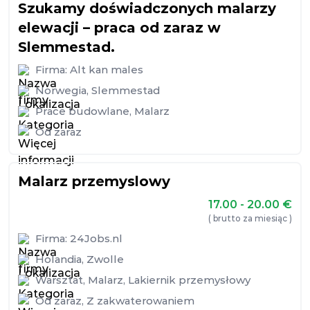
Szukamy doświadczonych malarzy
elewacji – praca od zaraz w
Slemmestad.
Firma:
Alt kan males
Norwegia
,
Slemmestad
Prace budowlane
,
Malarz
Od zaraz
Malarz przemyslowy
17.00 - 20.00
€
( brutto za miesiąc )
Firma:
24Jobs.nl
Holandia
,
Zwolle
Warsztat
,
Malarz
,
Lakiernik przemysłowy
Od zaraz
,
Z zakwaterowaniem