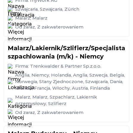
Firma:
myWork AG
Szwajcaria
,
Szwajcaria
,
Zürich
Malarz
,
Malarz
Od zaraz
,
Z zakwaterowaniem
Malarz/Lakiernik/Szlifierz/Specjalista
szpachlowania (m/k) - Niemcy
Firma:
Trenkwalder & Partner Sp.z.o.o.
Anglia
,
Niemcy
,
Holandia
,
Anglia
,
Szwecja
,
Belgia
,
Norwegia
,
Stany Zjednoczone
,
Szwajcaria
,
Dania
,
Islandia
,
Francja
,
Włochy
,
Austria
,
Finlandia
Malarz
,
Malarz
,
Szpachlarz
,
Lakiernik
przemysłowy
,
Szlifierz
Od zaraz
,
Z zakwaterowaniem