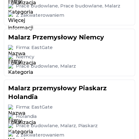
Prace budowlane
,
Prace budowlane
,
Malarz
Z zakwaterowaniem
Malarz Przemysłowy Niemcy
Firma:
EastGate
Niemcy
Prace budowlane
,
Malarz
Malarz przemysłowy Piaskarz
Holandia
Firma:
EastGate
Holandia
Prace budowlane
,
Malarz
,
Piaskarz
Z zakwaterowaniem