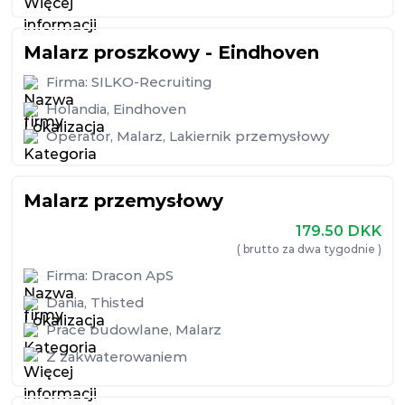
Malarz proszkowy - Eindhoven
Firma:
SILKO-Recruiting
Holandia
,
Eindhoven
Operator
,
Malarz
,
Lakiernik przemysłowy
Malarz przemysłowy
179.50
DKK
( brutto za dwa tygodnie )
Firma:
Dracon ApS
Dania
,
Thisted
Prace budowlane
,
Malarz
Z zakwaterowaniem