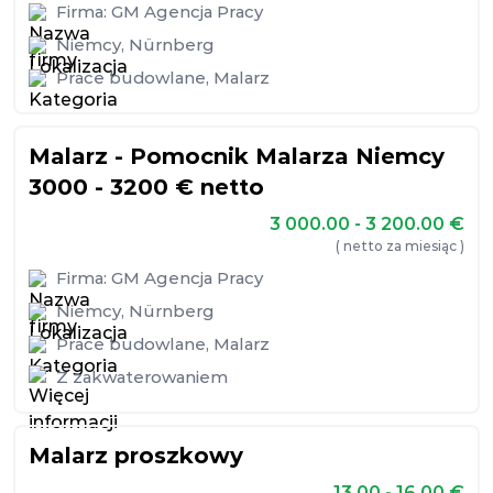
Firma:
GM Agencja Pracy
Niemcy
,
Nürnberg
Prace budowlane
,
Malarz
Malarz - Pomocnik Malarza Niemcy
3000 - 3200 € netto
3 000.00 - 3 200.00
€
( netto za miesiąc )
Firma:
GM Agencja Pracy
Niemcy
,
Nürnberg
Prace budowlane
,
Malarz
Z zakwaterowaniem
Malarz proszkowy
13.00 - 16.00
€