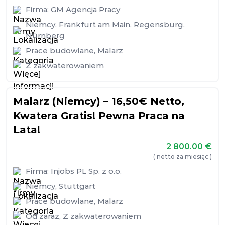
Firma:
GM Agencja Pracy
Niemcy
,
Frankfurt am Main
,
Regensburg
,
Nürnberg
Prace budowlane
,
Malarz
Z zakwaterowaniem
Malarz (Niemcy) – 16,50€ Netto,
Kwatera Gratis! Pewna Praca na
Lata!
2 800.00
€
( netto za miesiąc )
Firma:
Injobs PL Sp. z o.o.
Niemcy
,
Stuttgart
Prace budowlane
,
Malarz
Od zaraz
,
Z zakwaterowaniem