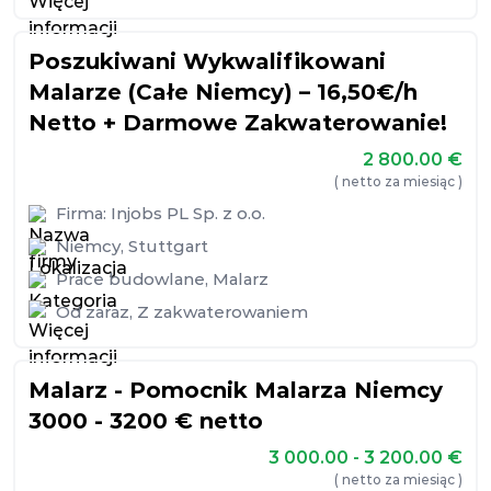
Poszukiwani Wykwalifikowani
Malarze (Całe Niemcy) – 16,50€/h
Netto + Darmowe Zakwaterowanie!
2 800.00
€
( netto za miesiąc )
Firma:
Injobs PL Sp. z o.o.
Niemcy
,
Stuttgart
Prace budowlane
,
Malarz
Od zaraz
,
Z zakwaterowaniem
Malarz - Pomocnik Malarza Niemcy
3000 - 3200 € netto
3 000.00 - 3 200.00
€
( netto za miesiąc )