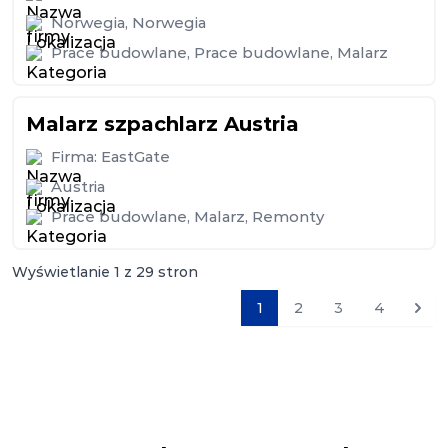
Norwegia
,
Norwegia
Prace budowlane
,
Prace budowlane
,
Malarz
Malarz szpachlarz Austria
Firma:
EastGate
Austria
Prace budowlane
,
Malarz
,
Remonty
Wyświetlanie
1
z
29
stron
1
2
3
4
Nast