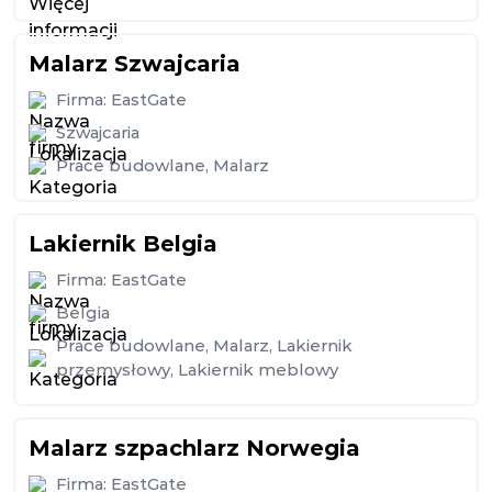
Malarz Szwajcaria
Firma:
EastGate
Szwajcaria
Prace budowlane
,
Malarz
Lakiernik Belgia
Firma:
EastGate
Belgia
Prace budowlane
,
Malarz
,
Lakiernik
przemysłowy
,
Lakiernik meblowy
Malarz szpachlarz Norwegia
Firma:
EastGate