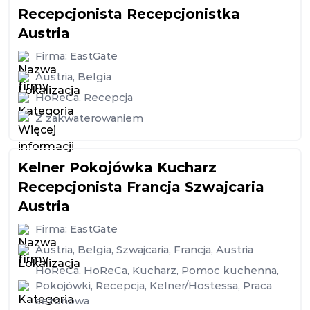
Recepcjonista Recepcjonistka
Austria
Firma:
EastGate
Austria
,
Belgia
HoReCa
,
Recepcja
Z zakwaterowaniem
Kelner Pokojówka Kucharz
Recepcjonista Francja Szwajcaria
Austria
Firma:
EastGate
Austria
,
Belgia
,
Szwajcaria
,
Francja
,
Austria
HoReCa
,
HoReCa
,
Kucharz
,
Pomoc kuchenna
,
Pokojówki
,
Recepcja
,
Kelner/Hostessa
,
Praca
sezonowa