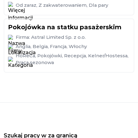
Od zaraz
,
Z zakwaterowaniem
,
Dla pary
Pokojówka na statku pasażerskim
Firma:
Astral Limited Sp. z o.o.
Anglia
,
Belgia
,
Francja
,
Włochy
HoReCa
,
Pokojówki
,
Recepcja
,
Kelner/Hostessa
,
Praca sezonowa
Szukaj pracy w za granicą