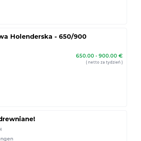
owa Holenderska - 650/900
650.00 - 900.00
€
( netto za tydzień )
 drewniane!
H
ingen