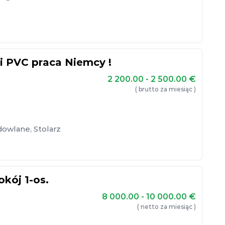
i PVC praca Niemcy !
2 200.00 - 2 500.00
€
( brutto za miesiąc )
dowlane
,
Stolarz
okój 1-os.
8 000.00 - 10 000.00
€
( netto za miesiąc )