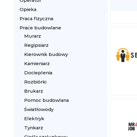
Operator
Opieka
Praca fizyczna
Prace budowlane
Murarz
Regipsiarz
Kierownik budowy
Kamieniarz
Docieplenia
Rozbiórki
Brukarz
Pomoc budowlana
Światłowody
Elektryk
Tynkarz
Cieśla szalunkowy