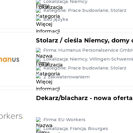
Lokalizacja:
Niemcy
Kategorie:
Prace budowlane
,
Stolarz
Bez języka
Stolarz / cieśla Niemcy, domy
Firma:
Humanus Personalservice Gmb
Lokalizacja:
Niemcy
,
Villingen-Schwenn
Kategorie:
Prace budowlane
,
Stolarz
Z zakwaterowaniem
Dekarz/blacharz - nowa oferta
Firma:
EU Workers
Lokalizacja:
Francja
,
Bourges