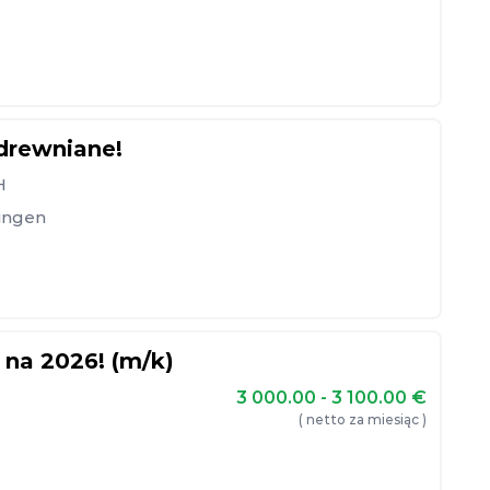
 drewniane!
H
ingen
 na 2026! (m/k)
3 000.00 - 3 100.00
€
( netto za miesiąc )