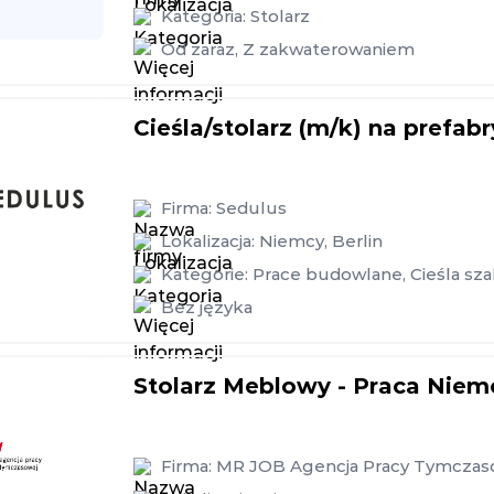
Kategoria:
Stolarz
Od zaraz
,
Z zakwaterowaniem
Cieśla/stolarz (m/k) na prefabr
Firma:
Sedulus
Lokalizacja:
Niemcy
,
Berlin
Kategorie:
Prace budowlane
,
Cieśla sz
Bez języka
Stolarz Meblowy - Praca Niem
Firma:
MR JOB Agencja Pracy Tymczasow