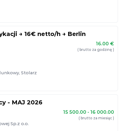
ykacji → 16€ netto/h → Berlin
16.00
€
( brutto za godzinę )
alunkowy
,
Stolarz
cy - MAJ 2026
15 500.00 - 16 000.00
( brutto za miesiąc )
ej Sp.z o.o.