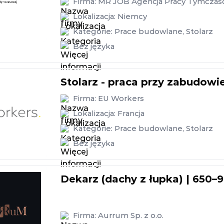
Firma:
MR JOB Agencja Pracy Tymczasow
Lokalizacja:
Niemcy
Kategorie:
Prace budowlane
,
Stolarz
Bez języka
Stolarz - praca przy zabudow
Firma:
EU Workers
Lokalizacja:
Francja
Kategorie:
Prace budowlane
,
Stolarz
Bez języka
Dekarz (dachy z łupka) | 650
Firma:
Aurrum Sp. z o.o.