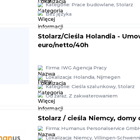
Kategorie:
Prace budowlane
,
Stolarz
Bez języka
Stolarz/Cieśla Holandia - Um
euro/netto/40h
Firma:
IWG Agencja Pracy
Lokalizacja:
Holandia
,
Nijmegen
Kategorie:
Cieśla szalunkowy
,
Stolarz
Od zaraz
,
Z zakwaterowaniem
Stolarz / cieśla Niemcy, domy
Firma:
Humanus Personalservice Gmb
Lokalizacja:
Niemcy
,
Villingen-Schwenn