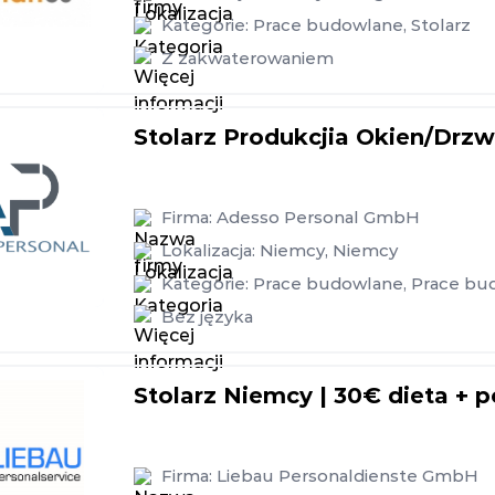
Kategorie:
Prace budowlane
,
Stolarz
Z zakwaterowaniem
Stolarz Produkcjia Okien/Drzw
Firma:
Adesso Personal GmbH
Lokalizacja:
Niemcy
,
Niemcy
Kategorie:
Prace budowlane
,
Prace bu
Bez języka
Stolarz Niemcy | 30€ dieta + p
Firma:
Liebau Personaldienste GmbH