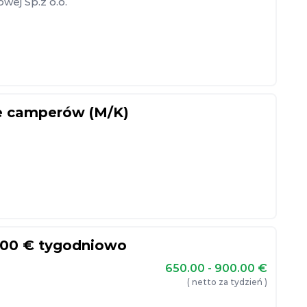
ej Sp.z o.o.
ie camperów (M/K)
–900 € tygodniowo
650.00 - 900.00
€
( netto za tydzień )