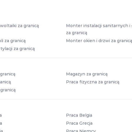
oltaiki za granicą
Monter instalacji sanitarnych 
za granicą
i za granicą
Monter okien i drzwi za granic
lacji za granicą
granicą
Magazyn za granicą
anicą
Praca fizyczna za granicą
 granicą
a
Praca Belgia
a
Praca Grecja
ia
Praca Niemcy