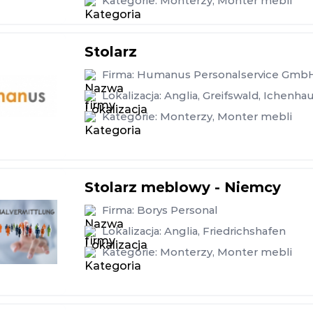
Kategorie:
Monterzy
,
Monter mebli
Stolarz
Firma:
Humanus Personalservice Gmb
Lokalizacja:
Anglia
,
Greifswald
,
Ichenha
Kategorie:
Monterzy
,
Monter mebli
Stolarz meblowy - Niemcy
Firma:
Borys Personal
Lokalizacja:
Anglia
,
Friedrichshafen
Kategorie:
Monterzy
,
Monter mebli