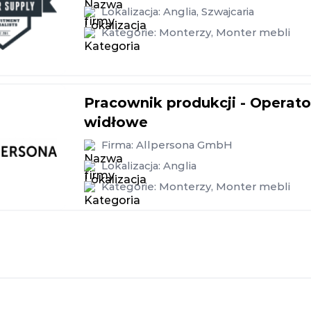
Lokalizacja:
Anglia
,
Szwajcaria
Kategorie:
Monterzy
,
Monter mebli
Pracownik produkcji - Operat
widłowe
Firma:
Allpersona GmbH
Lokalizacja:
Anglia
Kategorie:
Monterzy
,
Monter mebli