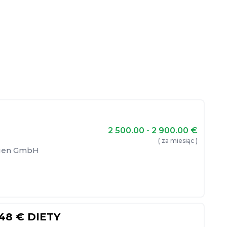
2 500.00 - 2 900.00
€
( za miesiąc )
ngen GmbH
48 € DIETY