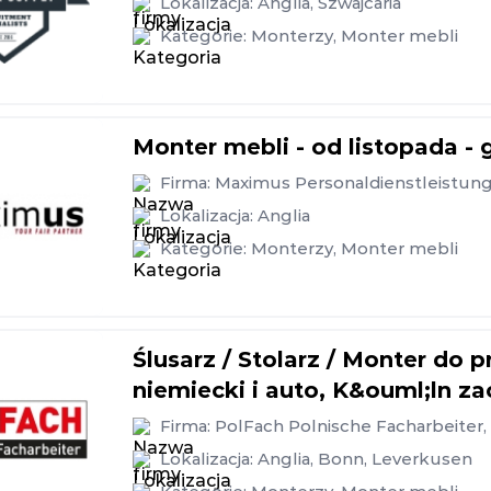
Lokalizacja:
Anglia
,
Szwajcaria
Kategorie:
Monterzy
,
Monter mebli
Monter mebli - od listopada - 
Firma:
Maximus Personaldienstleistu
Lokalizacja:
Anglia
Kategorie:
Monterzy
,
Monter mebli
Ślusarz / Stolarz / Monter do
niemiecki i auto, K&ouml;ln z
Firma:
PolFach Polnische Facharbeiter
Lokalizacja:
Anglia
,
Bonn
,
Leverkusen