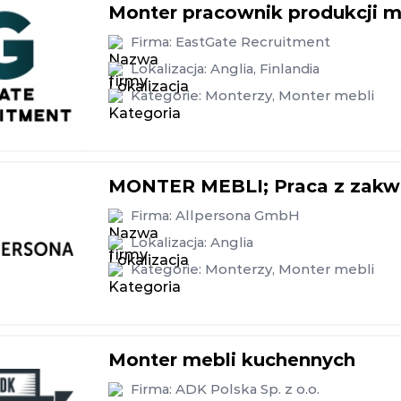
Monter pracownik produkcji m
Firma:
EastGate Recruitment
Lokalizacja:
Anglia
,
Finlandia
Kategorie:
Monterzy
,
Monter mebli
MONTER MEBLI; Praca z zak
Firma:
Allpersona GmbH
Lokalizacja:
Anglia
Kategorie:
Monterzy
,
Monter mebli
Monter mebli kuchennych
Firma:
ADK Polska Sp. z o.o.