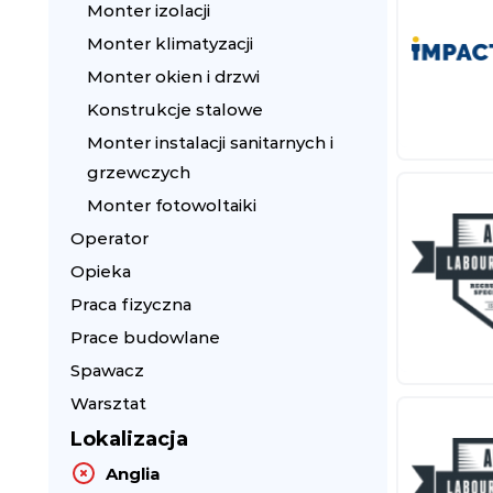
Monter izolacji
Monter klimatyzacji
Monter okien i drzwi
Konstrukcje stalowe
Monter instalacji sanitarnych i
grzewczych
Monter fotowoltaiki
Operator
Opieka
Praca fizyczna
Prace budowlane
Spawacz
Warsztat
Lokalizacja
Anglia