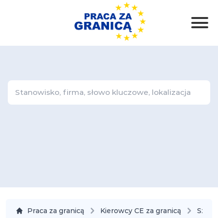
Praca za granicą
Kierowcy CE za granicą
Szwaj