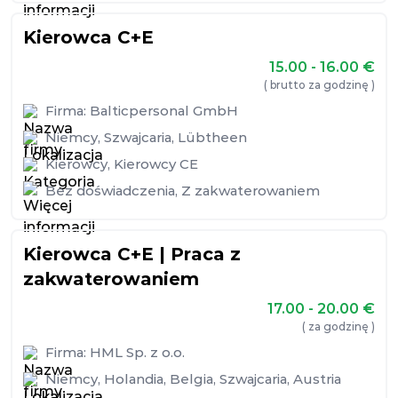
Kierowca C+E
15.00 - 16.00
€
( brutto za godzinę )
Firma:
Balticpersonal GmbH
Niemcy
,
Szwajcaria
,
Lübtheen
Kierowcy
,
Kierowcy CE
Bez doświadczenia
,
Z zakwaterowaniem
Kierowca C+E | Praca z
zakwaterowaniem
17.00 - 20.00
€
( za godzinę )
Firma:
HML Sp. z o.o.
Niemcy
,
Holandia
,
Belgia
,
Szwajcaria
,
Austria