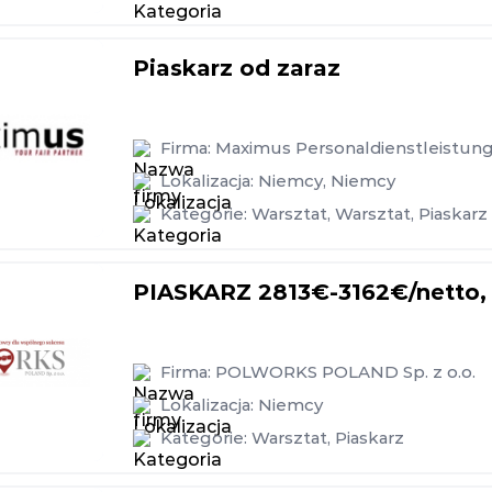
Piaskarz od zaraz
Firma:
Maximus Personaldienstleistu
Lokalizacja:
Niemcy
,
Niemcy
Kategorie:
Warsztat
,
Warsztat
,
Piaskarz
PIASKARZ 2813€-3162€/netto, 
Firma:
POLWORKS POLAND Sp. z o.o.
Lokalizacja:
Niemcy
Kategorie:
Warsztat
,
Piaskarz