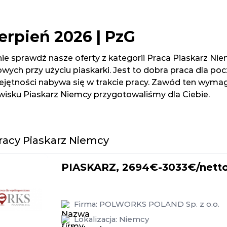
erpień 2026 | PzG
nie sprawdź nasze oferty z kategorii Praca Piaskarz N
ych przy użyciu piaskarki. Jest to dobra praca dla po
ejętności nabywa się w trakcie pracy. Zawód ten wymaga 
owisku Piaskarz Niemcy przygotowaliśmy dla Ciebie.
racy Piaskarz Niemcy
PIASKARZ, 2694€-3033€/netto
Firma:
POLWORKS POLAND Sp. z o.o.
Lokalizacja:
Niemcy