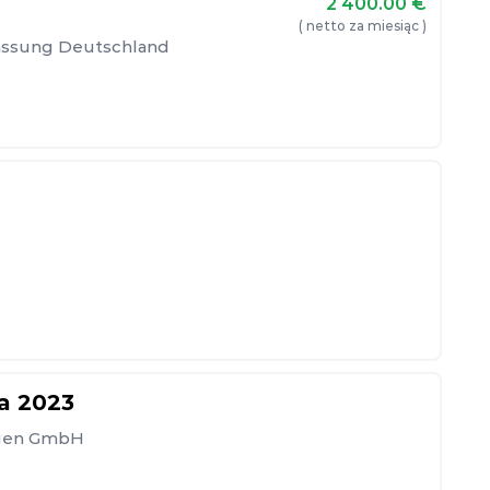
2 400.00
€
( netto za miesiąc )
rlassung Deutschland
ia 2023
ngen GmbH