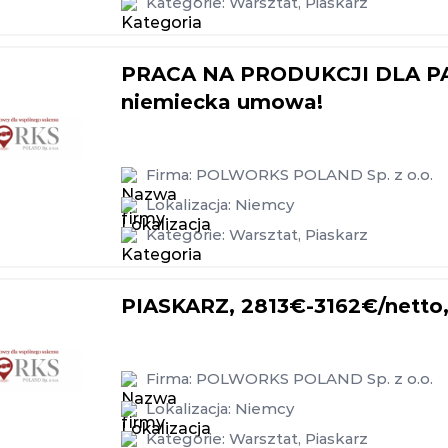
Kategorie:
Warsztat
,
Piaskarz
PRACA NA PRODUKCJI DLA PAR
niemiecka umowa!
Firma:
POLWORKS POLAND Sp. z o.o.
Lokalizacja:
Niemcy
Kategorie:
Warsztat
,
Piaskarz
PIASKARZ, 2813€-3162€/netto
Firma:
POLWORKS POLAND Sp. z o.o.
Lokalizacja:
Niemcy
Kategorie:
Warsztat
,
Piaskarz