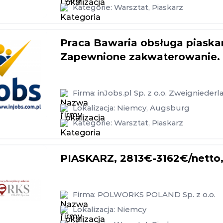
Kategorie:
Warsztat
,
Piaskarz
Praca Bawaria obsługa piaska
Zapewnione zakwaterowanie.
Firma:
inJobs.pl Sp. z o.o. Zweigniede
Lokalizacja:
Niemcy
,
Augsburg
Kategorie:
Warsztat
,
Piaskarz
PIASKARZ, 2813€-3162€/netto
Firma:
POLWORKS POLAND Sp. z o.o.
Lokalizacja:
Niemcy