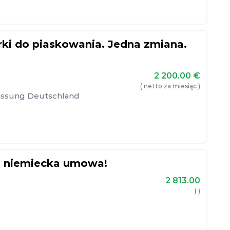
rki do piaskowania. Jedna zmiana.
2 200.00
€
( netto za miesiąc )
rlassung Deutschland
, niemiecka umowa!
2 813.00
( )