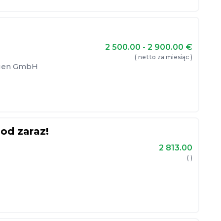
2 500.00 - 2 900.00
€
( netto za miesiąc )
ngen GmbH
od zaraz!
2 813.00
( )