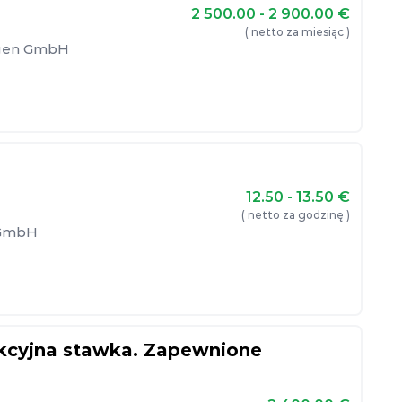
2 500.00 - 2 900.00
€
( netto za miesiąc )
ngen GmbH
12.50 - 13.50
€
( netto za godzinę )
 GmbH
akcyjna stawka. Zapewnione