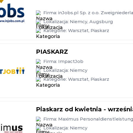
Firma:
inJobs.pl Sp. z o.o. Zweigniede
Lokalizacja:
Niemcy
,
Augsburg
Kategorie:
Warsztat
,
Piaskarz
PIASKARZ
Firma:
ImpactJob
Lokalizacja:
Niemcy
Kategorie:
Warsztat
,
Piaskarz
Piaskarz od kwietnia - wrześn
Firma:
Maximus Personaldienstleistu
Lokalizacja:
Niemcy