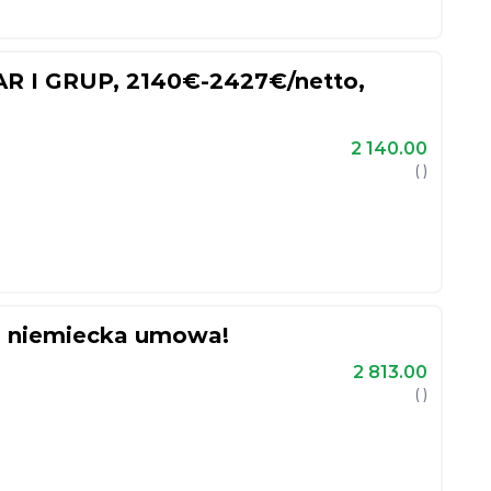
 I GRUP, 2140€-2427€/netto,
2 140.00
( )
, niemiecka umowa!
2 813.00
( )