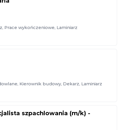
ria
z
,
Prace wykończeniowe
,
Laminiarz
dowlane
,
Kierownik budowy
,
Dekarz
,
Laminiarz
cjalista szpachlowania (m/k) -