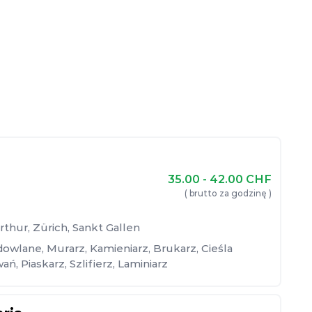
35.00 - 42.00
CHF
( brutto za godzinę )
rthur
,
Zürich
,
Sankt Gallen
dowlane
,
Murarz
,
Kamieniarz
,
Brukarz
,
Cieśla
wań
,
Piaskarz
,
Szlifierz
,
Laminiarz