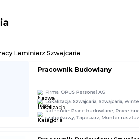
ia
racy Laminiarz Szwajcaria
Pracownik Budowlany
Firma:
OPUS Personal AG
Lokalizacja:
Szwajcaria
,
Szwajcaria
,
Winte
Kategorie:
Prace budowlane
,
Prace bu
szalunkowy
,
Tapeciarz
,
Monter ruszto