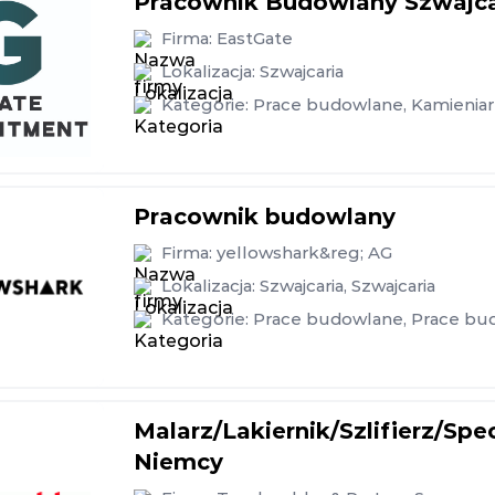
Pracownik Budowlany Szwajca
Firma:
EastGate
Lokalizacja:
Szwajcaria
Kategorie:
Prace budowlane
,
Kamieniar
Pracownik budowlany
Firma:
yellowshark&reg; AG
Lokalizacja:
Szwajcaria
,
Szwajcaria
Kategorie:
Prace budowlane
,
Prace bu
Malarz/Lakiernik/Szlifierz/Spe
Niemcy