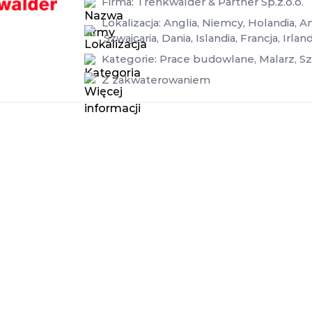
Firma:
Trenkwalder & Partner Sp.z.o.o.
Lokalizacja:
Anglia
,
Niemcy
,
Holandia
,
An
,
Szwajcaria
,
Dania
,
Islandia
,
Francja
,
Irland
Kategorie:
Prace budowlane
,
Malarz
,
Sz
Z zakwaterowaniem