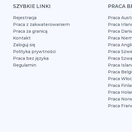
SZYBKIE LINKI
PRACA B
Rejestracja
Praca Austr
Praca z zakwaterowaniem
Praca Irlan
Praca za granicą
Praca Dani
Kontakt
Praca Niem
Zaloguj się
Praca Angli
Polityka prywtności
Praca Szwe
Praca bez języka
Praca Szwaj
Regulamin
Praca Islan
Praca Belgi
Praca Włoc
Praca Finla
Praca Hola
Praca Norw
Praca Franc