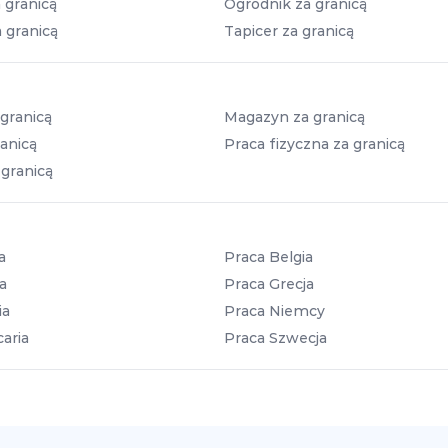
 granicą
Ogrodnik za granicą
 granicą
Tapicer za granicą
granicą
Magazyn za granicą
anicą
Praca fizyczna za granicą
 granicą
a
Praca Belgia
a
Praca Grecja
ia
Praca Niemcy
aria
Praca Szwecja