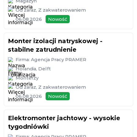
Magazyn
Od zaraz
,
Z zakwaterowaniem
06.08.2026
Nowość
Monter izolacji natryskowej -
stabilne zatrudnienie
Firma:
Agencja Pracy PRAMER
Holandia
,
Delft
Monterzy
Od zaraz
,
Z zakwaterowaniem
06.08.2026
Nowość
Elektromonter jachtowy - wysokie
tygodniówki
Firma:
Agencja Pracy PRAMER