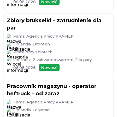
06.08.2026
Nowość
Zbiory brukselki - zatrudnienie dla
par
Firma:
Agencja Pracy PRAMER
Holandia
,
Dronten
Praca przy zbiorach
Od zaraz
,
Z zakwaterowaniem
,
Dla pary
06.08.2026
Nowość
Pracownik magazynu - operator
heftruck - od zaraz
Firma:
Agencja Pracy PRAMER
Holandia
,
Lelystad