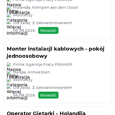
Holandia
,
Krimpen aan den IJssel
Monterzy
Od zaraz
,
Z zakwaterowaniem
06.08.2026
Nowość
Monter instalacji kablowych - pokój
jednoosobowy
Firma:
Agencja Pracy PRAMER
Belgia
,
Antwerpen
Monterzy
Od zaraz
,
Z zakwaterowaniem
06.08.2026
Nowość
Operator Giętarki - Holandiia