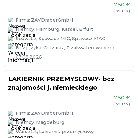
17.50
€
( brutto )
Firma:
ZAVDraberGmbH
Niemcy
,
Hamburg
,
Kassel
,
Erfurt
Spawacz
,
Spawacz MIG
,
Spawacz MAG
Bez języka
,
Od zaraz
,
Z zakwaterowaniem
03.08.2026
LAKIERNIK PRZEMYSŁOWY- bez
znajomości j. niemieckiego
17.50
€
( brutto )
Firma:
ZAVDraberGmbH
Niemcy
,
Magdeburg
Warsztat
,
Lakiernik przemysłowy