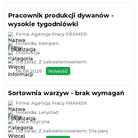
Pracownik produkcji dywanów -
wysokie tygodniówki
Firma:
Agencja Pracy PRAMER
Holandia
,
Kampen
Produkcja
Od zaraz
,
Z zakwaterowaniem
06.08.2026
Nowość
Sortownia warzyw - brak wymagań
Firma:
Agencja Pracy PRAMER
Holandia
,
Lelystad
Praca fizyczna
Od zaraz
,
Z zakwaterowaniem
,
Dla pary