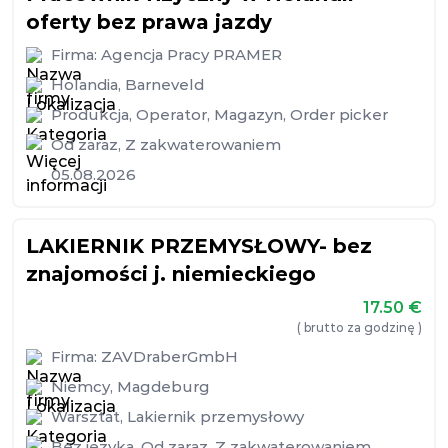
oferty bez prawa jazdy
Firma:
Agencja Pracy PRAMER
Holandia
,
Barneveld
Produkcja
,
Operator
,
Magazyn
,
Order picker
Od zaraz
,
Z zakwaterowaniem
05.08.2026
LAKIERNIK PRZEMYSŁOWY- bez
znajomości j. niemieckiego
17.50
€
( brutto za godzinę )
Firma:
ZAVDraberGmbH
Niemcy
,
Magdeburg
Warsztat
,
Lakiernik przemysłowy
Bez języka
,
Od zaraz
,
Z zakwaterowaniem