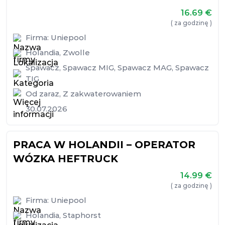
16.69
€
( za godzinę )
Firma:
Uniepool
Holandia
,
Zwolle
Spawacz
,
Spawacz MIG
,
Spawacz MAG
,
Spawacz
TIG
Od zaraz
,
Z zakwaterowaniem
30.07.2026
PRACA W HOLANDII – OPERATOR
WÓZKA HEFTRUCK
14.99
€
( za godzinę )
Firma:
Uniepool
Holandia
,
Staphorst