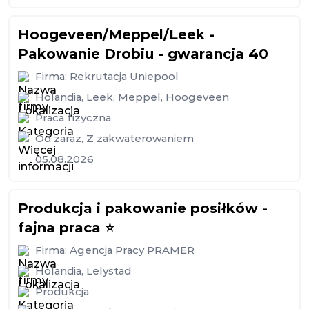
Hoogeveen/Meppel/Leek -
Pakowanie Drobiu - gwarancja 40
Firma:
Rekrutacja Uniepool
Holandia
,
Leek
,
Meppel
,
Hoogeveen
Praca fizyczna
Od zaraz
,
Z zakwaterowaniem
05.08.2026
Produkcja i pakowanie posiłków -
fajna praca ⭐️
Firma:
Agencja Pracy PRAMER
Holandia
,
Lelystad
Produkcja