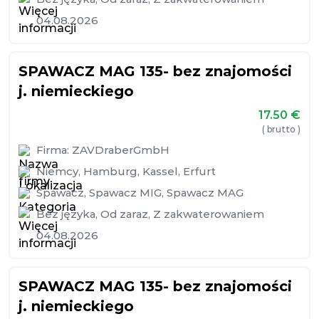
04.08.2026
SPAWACZ MAG 135- bez znajomości
j. niemieckiego
17.50
€
( brutto )
Firma:
ZAVDraberGmbH
Niemcy
,
Hamburg
,
Kassel
,
Erfurt
Spawacz
,
Spawacz MIG
,
Spawacz MAG
Bez języka
,
Od zaraz
,
Z zakwaterowaniem
04.08.2026
SPAWACZ MAG 135- bez znajomości
j. niemieckiego