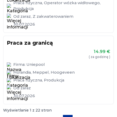
Praca fizyczna
,
Operator wózka widłowego
,
Produkcja
Od zaraz
,
Z zakwaterowaniem
30.07.2026
Praca za granicą
14.99
€
( za godzinę )
Firma:
Uniepool
Holandia
,
Meppel
,
Hoogeveen
Praca fizyczna
,
Produkcja
Od zaraz
30.07.2026
Wyświetlanie
1
z
22
stron