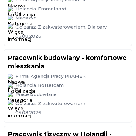
Holandia
,
Emmeloord
Magazyn
Od zaraz
,
Z zakwaterowaniem
,
Dla pary
05.08.2026
Pracownik budowlany - komfortowe
mieszkania
Firma:
Agencja Pracy PRAMER
Holandia
,
Rotterdam
Prace budowlane
Od zaraz
,
Z zakwaterowaniem
05.08.2026
Pracownik fizyczny w Holandii -