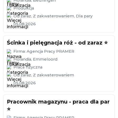
Holandia
,
Beuningen
Produkcja
Od zaraz
,
Z zakwaterowaniem
,
Dla pary
05.08.2026
Ścinka i pielęgnacja róż - od zaraz ⭐️
Firma:
Agencja Pracy PRAMER
Holandia
,
Emmeloord
Praca fizyczna
Od zaraz
,
Z zakwaterowaniem
05.08.2026
Pracownik magazynu - praca dla par
⭐️
Firma:
Agencja Pracy PRAMER