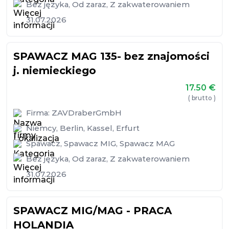
Bez języka
,
Od zaraz
,
Z zakwaterowaniem
31.07.2026
SPAWACZ MAG 135- bez znajomości
j. niemieckiego
17.50
€
( brutto )
Firma:
ZAVDraberGmbH
Niemcy
,
Berlin
,
Kassel
,
Erfurt
Spawacz
,
Spawacz MIG
,
Spawacz MAG
Bez języka
,
Od zaraz
,
Z zakwaterowaniem
31.07.2026
SPAWACZ MIG/MAG - PRACA
HOLANDIA