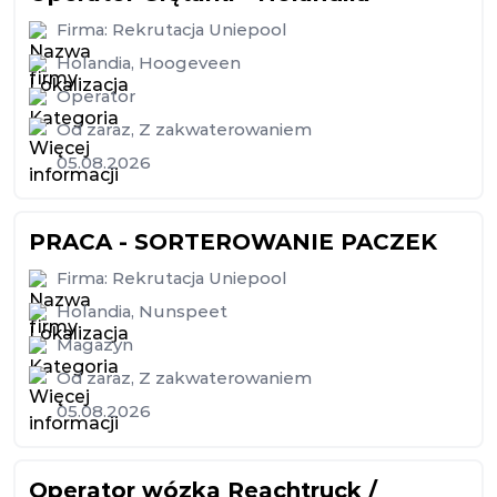
Firma:
Rekrutacja Uniepool
Holandia
,
Hoogeveen
Operator
Od zaraz
,
Z zakwaterowaniem
05.08.2026
PRACA - SORTEROWANIE PACZEK
Firma:
Rekrutacja Uniepool
Holandia
,
Nunspeet
Magazyn
Od zaraz
,
Z zakwaterowaniem
05.08.2026
Operator wózka Reachtruck /