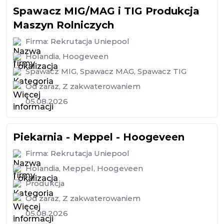
Spawacz MIG/MAG i TIG Produkcja
Maszyn Rolniczych
Firma:
Rekrutacja Uniepool
Holandia
,
Hoogeveen
Spawacz MIG
,
Spawacz MAG
,
Spawacz TIG
Od zaraz
,
Z zakwaterowaniem
05.08.2026
Piekarnia - Meppel - Hoogeveen
Firma:
Rekrutacja Uniepool
Holandia
,
Meppel
,
Hoogeveen
Produkcja
Od zaraz
,
Z zakwaterowaniem
05.08.2026