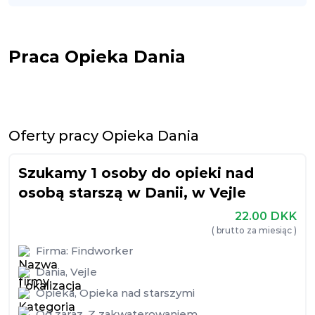
Praca Opieka Dania
Oferty pracy Opieka Dania
Szukamy 1 osoby do opieki nad
osobą starszą w Danii, w Vejle
22.00
DKK
( brutto za miesiąc )
Firma:
Findworker
Dania
,
Vejle
Opieka
,
Opieka nad starszymi
Od zaraz
,
Z zakwaterowaniem