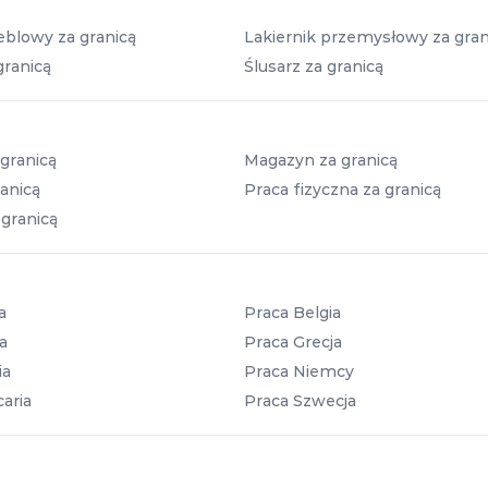
eblowy za granicą
Lakiernik przemysłowy za gran
granicą
Ślusarz za granicą
granicą
Magazyn za granicą
anicą
Praca fizyczna za granicą
 granicą
a
Praca Belgia
a
Praca Grecja
ia
Praca Niemcy
aria
Praca Szwecja