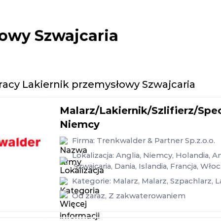
łowy Szwajcaria
racy Lakiernik przemysłowy Szwajcaria
Malarz/Lakiernik/Szlifierz/Spe
Niemcy
Firma:
Trenkwalder & Partner Sp.z.o.o.
Lokalizacja:
Anglia
,
Niemcy
,
Holandia
,
An
,
Szwajcaria
,
Dania
,
Islandia
,
Francja
,
Włoc
Kategorie:
Malarz
,
Malarz
,
Szpachlarz
,
L
Od zaraz
,
Z zakwaterowaniem