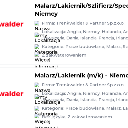
Malarz/Lakiernik/Szlifierz/Spe
Niemcy
Firma:
Trenkwalder & Partner Sp.z.o.o.
Lokalizacja:
Anglia
,
Niemcy
,
Holandia
,
An
,
Szwajcaria
,
Dania
,
Islandia
,
Francja
,
Irland
Kategorie:
Prace budowlane
,
Malarz
,
Sz
Z zakwaterowaniem
Malarz/Lakiernik (m/k) - Niem
Firma:
Trenkwalder & Partner Sp.z.o.o.
Lokalizacja:
Anglia
,
Niemcy
,
Holandia
,
An
,
Szwajcaria
,
Dania
,
Islandia
,
Francja
,
Irland
Kategorie:
Prace budowlane
,
Malarz
,
La
Bez języka
,
Z zakwaterowaniem