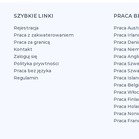
SZYBKIE LINKI
PRACA B
Rejestracja
Praca Austr
Praca z zakwaterowaniem
Praca Irlan
Praca za granicą
Praca Dani
Kontakt
Praca Niem
Zaloguj się
Praca Angli
Polityka prywtności
Praca Szwe
Praca bez języka
Praca Szwaj
Regulamin
Praca Islan
Praca Belgi
Praca Włoc
Praca Finla
Praca Hola
Praca Norw
Praca Franc