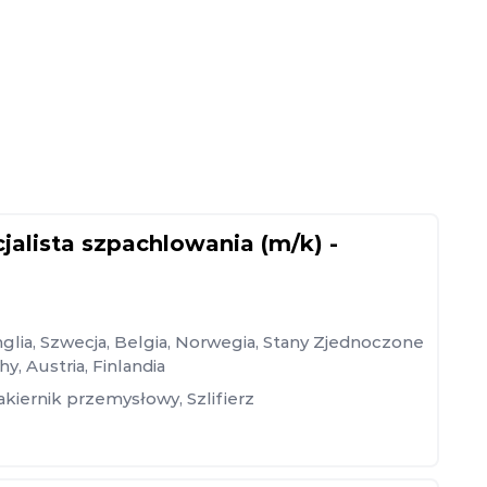
cjalista szpachlowania (m/k) -
glia
,
Szwecja
,
Belgia
,
Norwegia
,
Stany Zjednoczone
hy
,
Austria
,
Finlandia
akiernik przemysłowy
,
Szlifierz