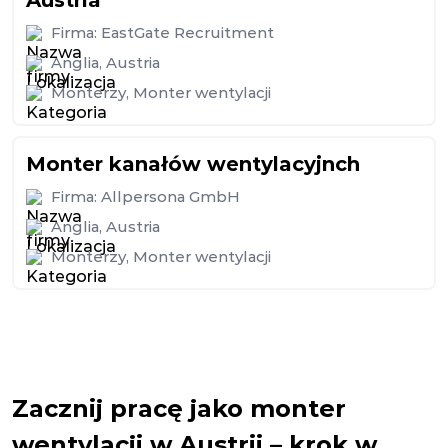
Austria
Firma:
EastGate Recruitment
Anglia
,
Austria
Monterzy
,
Monter wentylacji
Monter kanałów wentylacyjnch
Firma:
Allpersona GmbH
Anglia
,
Austria
Monterzy
,
Monter wentylacji
Zacznij pracę jako monter
wentylacji w Austrii – krok w