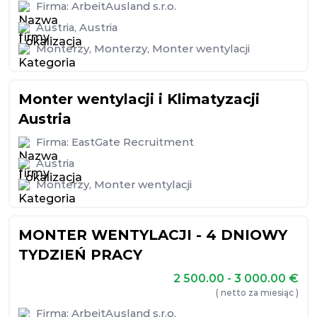
Firma:
ArbeitAusland s.r.o.
Austria
,
Austria
Monterzy
,
Monterzy
,
Monter wentylacji
Monter wentylacji i Klimatyzacji
Austria
Firma:
EastGate Recruitment
Austria
Monterzy
,
Monter wentylacji
MONTER WENTYLACJI - 4 DNIOWY
TYDZIEŃ PRACY
2 500.00 - 3 000.00
€
( netto za miesiąc )
Firma:
ArbeitAusland s.r.o.