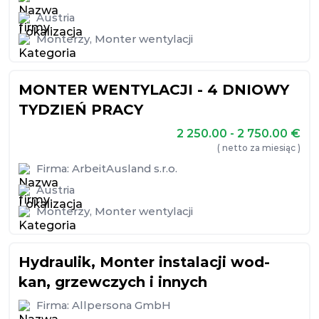
Austria
Monterzy
,
Monter wentylacji
MONTER WENTYLACJI - 4 DNIOWY
TYDZIEŃ PRACY
2 250.00 - 2 750.00
€
( netto za miesiąc )
Firma:
ArbeitAusland s.r.o.
Austria
Monterzy
,
Monter wentylacji
Hydraulik, Monter instalacji wod-
kan, grzewczych i innych
Firma:
Allpersona GmbH