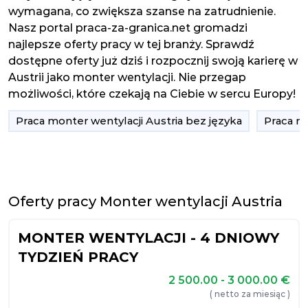
wymagana, co zwiększa szanse na zatrudnienie.
Nasz portal praca-za-granica.net gromadzi
najlepsze oferty pracy w tej branży. Sprawdź
dostępne oferty już dziś i rozpocznij swoją karierę w
Austrii jako monter wentylacji. Nie przegap
możliwości, które czekają na Ciebie w sercu Europy!
Praca monter wentylacji Austria bez języka
Praca m
Oferty pracy Monter wentylacji Austria
MONTER WENTYLACJI - 4 DNIOWY
TYDZIEŃ PRACY
2 500.00 - 3 000.00
€
( netto za miesiąc )