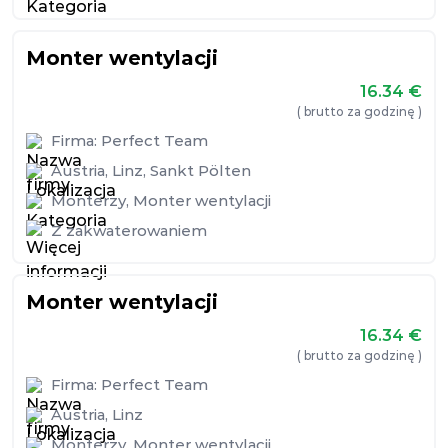
Monter wentylacji
16.34
€
( brutto za godzinę )
Firma:
Perfect Team
Austria
,
Linz
,
Sankt Pölten
Monterzy
,
Monter wentylacji
Z zakwaterowaniem
Monter wentylacji
16.34
€
( brutto za godzinę )
Firma:
Perfect Team
Austria
,
Linz
Monterzy
,
Monter wentylacji