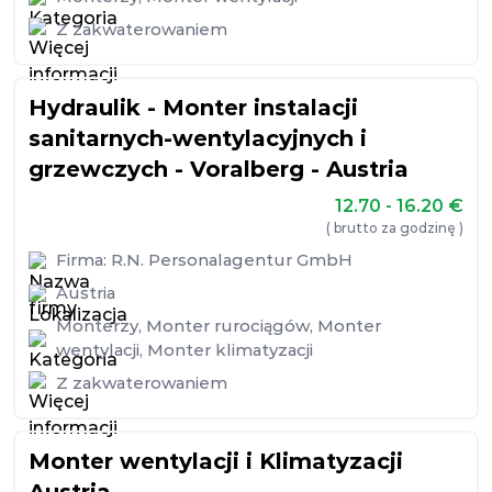
Z zakwaterowaniem
Hydraulik - Monter instalacji
sanitarnych-wentylacyjnych i
grzewczych - Voralberg - Austria
12.70 - 16.20
€
( brutto za godzinę )
Firma:
R.N. Personalagentur GmbH
Austria
Monterzy
,
Monter rurociągów
,
Monter
wentylacji
,
Monter klimatyzacji
Z zakwaterowaniem
Monter wentylacji i Klimatyzacji