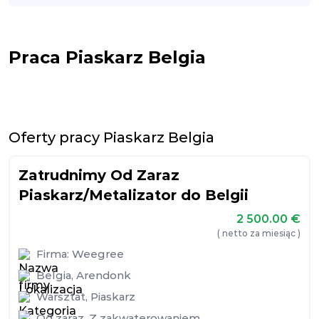
Praca Piaskarz Belgia
Oferty pracy Piaskarz Belgia
Zatrudnimy Od Zaraz
Piaskarz/Metalizator do Belgii
2 500.00
€
( netto za miesiąc )
Firma:
Weegree
Belgia
,
Arendonk
Warsztat
,
Piaskarz
Od zaraz
,
Z zakwaterowaniem