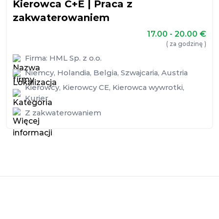
Kierowca C+E | Praca z
zakwaterowaniem
17.00 - 20.00
€
( za godzinę )
Firma:
HML Sp. z o.o.
Niemcy
,
Holandia
,
Belgia
,
Szwajcaria
,
Austria
Kierowcy
,
Kierowcy CE
,
Kierowca wywrotki
,
Kurier
Z zakwaterowaniem