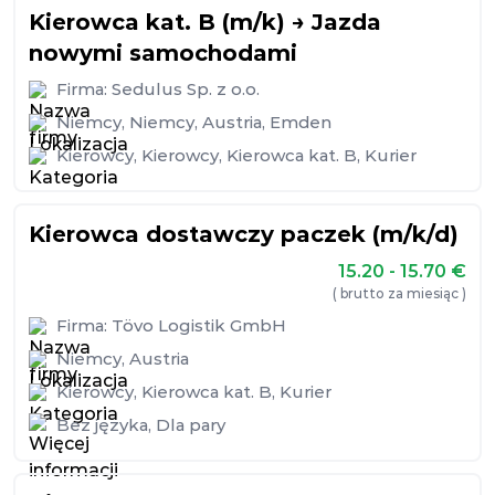
Kierowca kat. B (m/k) → Jazda
nowymi samochodami
Firma:
Sedulus Sp. z o.o.
Niemcy
,
Niemcy
,
Austria
,
Emden
Kierowcy
,
Kierowcy
,
Kierowca kat. B
,
Kurier
Kierowca dostawczy paczek (m/k/d)
15.20 - 15.70
€
( brutto za miesiąc )
Firma:
Tövo Logistik GmbH
Niemcy
,
Austria
Kierowcy
,
Kierowca kat. B
,
Kurier
Bez języka
,
Dla pary