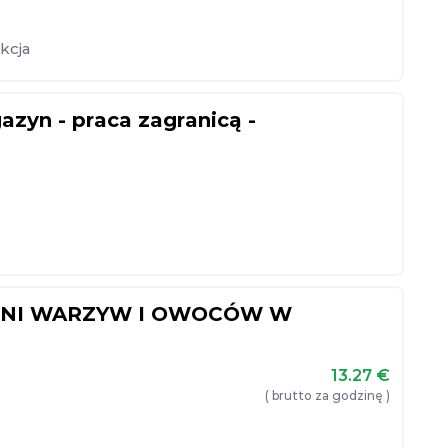
kcja
azyn - praca zagranicą -
RNI WARZYW I OWOCÓW W
13.27
€
( brutto za godzinę )