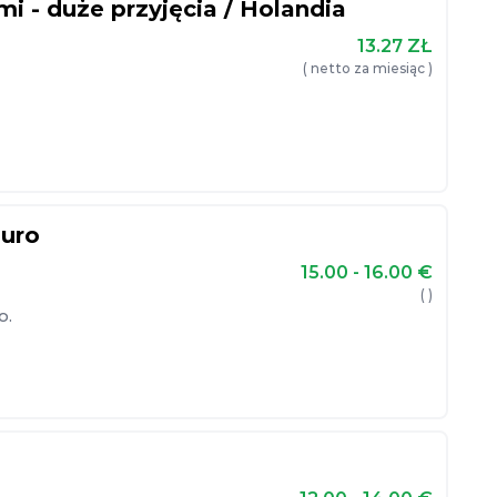
 - duże przyjęcia / Holandia
13.27
ZŁ
( netto za miesiąc )
euro
15.00 - 16.00
€
( )
o.