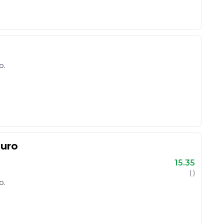
o.
euro
15.35
( )
o.