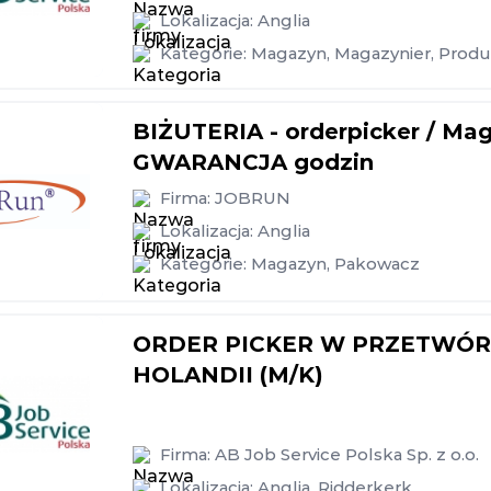
Lokalizacja:
Anglia
Kategorie:
Magazyn
,
Magazynier
,
Produ
BIŻUTERIA - orderpicker / Mag
GWARANCJA godzin
Firma:
JOBRUN
Lokalizacja:
Anglia
Kategorie:
Magazyn
,
Pakowacz
ORDER PICKER W PRZETWÓ
HOLANDII (M/K)
Firma:
AB Job Service Polska Sp. z o.o.
Lokalizacja:
Anglia
,
Ridderkerk