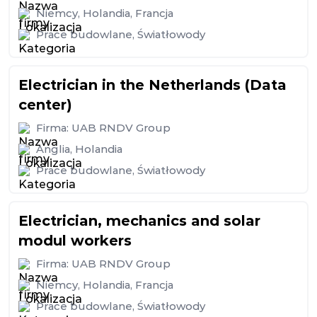
Niemcy
,
Holandia
,
Francja
Prace budowlane
,
Światłowody
Electrician in the Netherlands (Data
center)
Firma:
UAB RNDV Group
Anglia
,
Holandia
Prace budowlane
,
Światłowody
Electrician, mechanics and solar
modul workers
Firma:
UAB RNDV Group
Niemcy
,
Holandia
,
Francja
Prace budowlane
,
Światłowody