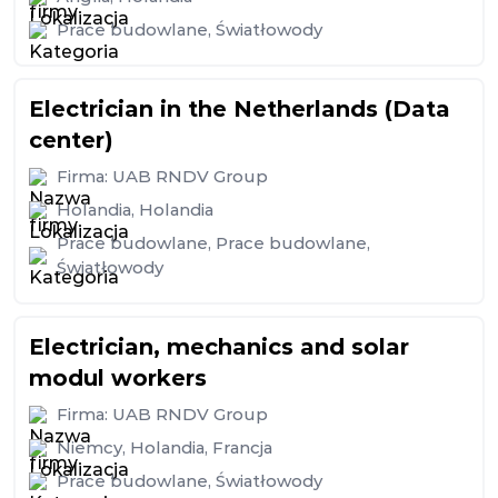
Prace budowlane
,
Światłowody
Electrician in the Netherlands (Data
center)
Firma:
UAB RNDV Group
Holandia
,
Holandia
Prace budowlane
,
Prace budowlane
,
Światłowody
Electrician, mechanics and solar
modul workers
Firma:
UAB RNDV Group
Niemcy
,
Holandia
,
Francja
Prace budowlane
,
Światłowody