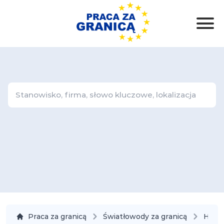
Praca za granicą
Światłowody za granicą
Holan