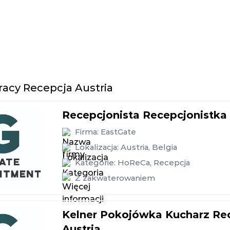
racy Recepcja Austria
Recepcjonista Recepcjonistka 
Firma:
EastGate
Lokalizacja:
Austria
,
Belgia
Kategorie:
HoReCa
,
Recepcja
Z zakwaterowaniem
Kelner Pokojówka Kucharz Rec
Austria