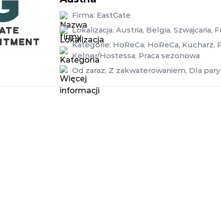
Firma:
EastGate
Lokalizacja:
Austria
,
Belgia
,
Szwajcaria
,
F
Kategorie:
HoReCa
,
HoReCa
,
Kucharz
,
Kelner/Hostessa
,
Praca sezonowa
Od zaraz
,
Z zakwaterowaniem
,
Dla pary