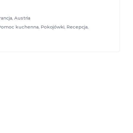
rancja
,
Austria
Pomoc kuchenna
,
Pokojówki
,
Recepcja
,