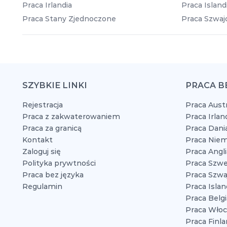
Praca Irlandia
Praca Island
Praca Stany Zjednoczone
Praca Szwajc
SZYBKIE LINKI
PRACA B
Rejestracja
Praca Austr
Praca z zakwaterowaniem
Praca Irlan
Praca za granicą
Praca Dani
Kontakt
Praca Niem
Zaloguj się
Praca Angli
Polityka prywtności
Praca Szwe
Praca bez języka
Praca Szwaj
Regulamin
Praca Islan
Praca Belgi
Praca Włoc
Praca Finla