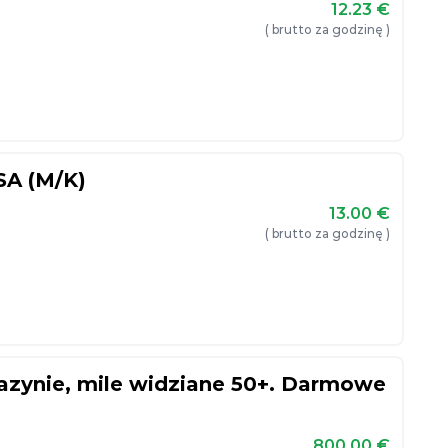
12.23
€
( brutto za godzinę )
A (M/K)
13.00
€
( brutto za godzinę )
azynie, mile widziane 50+. Darmowe
800.00
€