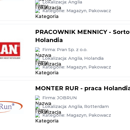
Lokalizacja:
Anglia
Kategorie:
Magazyn
,
Pakowacz
PRACOWNIK MENNICY - Sortowa
Holandia
Firma:
Pran Sp. z o.o.
Lokalizacja:
Anglia
,
Holandia
Kategorie:
Magazyn
,
Pakowacz
MONTER RUR - praca Holandi
Firma:
JOBRUN
Lokalizacja:
Anglia
,
Rotterdam
Kategorie:
Magazyn
,
Pakowacz