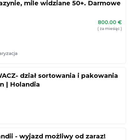
azynie, mile widziane 50+. Darmowe
800.00
€
( za miesiąc )
ryzacja
Z- dział sortowania i pakowania
 | Holandia
ii - wyjazd możliwy od zaraz!