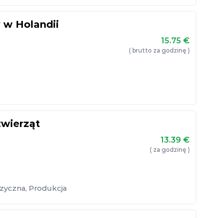
 w Holandii
15.75
€
( brutto za godzinę )
zwierząt
13.39
€
( za godzinę )
izyczna
,
Produkcja