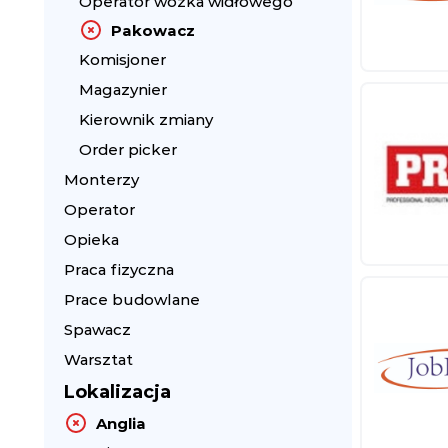
Operator wózka widłowego
Pakowacz
Komisjoner
Magazynier
Kierownik zmiany
Order picker
Monterzy
Operator
Opieka
Praca fizyczna
Prace budowlane
Spawacz
Warsztat
Lokalizacja
Anglia