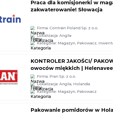
Praca dla komisjonerki w mag
zakwaterowanie! Słowacja
Firma:
Contrain Poland Sp. z o.o.
Lokalizacja:
Anglia
Kategorie:
Magazyn
,
Pakowacz
,
Inwenta
KONTROLER JAKOŚCI/ PAKOWAC
owoców miękkich | Helenaveen
Firma:
Pran Sp. z o.o.
Lokalizacja:
Anglia
,
Holandia
Kategorie:
Magazyn
,
Pakowacz
Pakowanie pomidorów w Holand