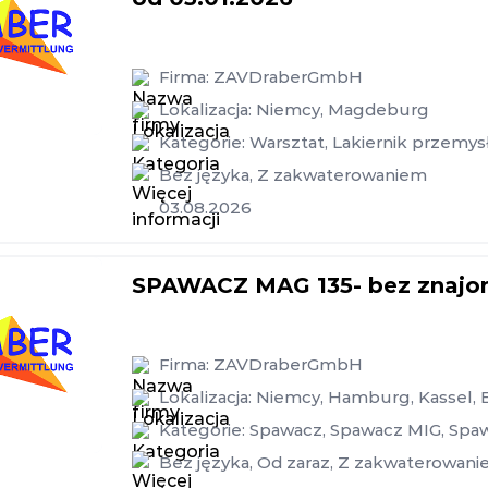
Firma:
ZAVDraberGmbH
Lokalizacja:
Niemcy
,
Magdeburg
Kategorie:
Warsztat
,
Lakiernik przemy
Bez języka
,
Z zakwaterowaniem
03.08.2026
SPAWACZ MAG 135- bez znajom
Firma:
ZAVDraberGmbH
Lokalizacja:
Niemcy
,
Hamburg
,
Kassel
,
Kategorie:
Spawacz
,
Spawacz MIG
,
Spa
Bez języka
,
Od zaraz
,
Z zakwaterowani