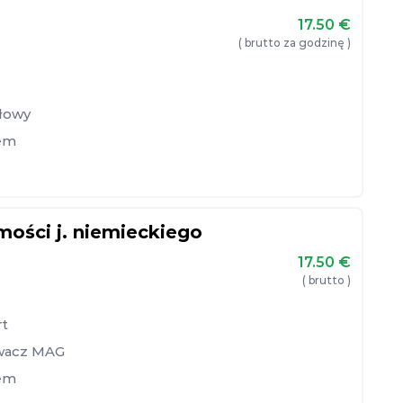
17.50
€
( brutto za godzinę )
słowy
em
ości j. niemieckiego
17.50
€
( brutto )
rt
wacz MAG
em