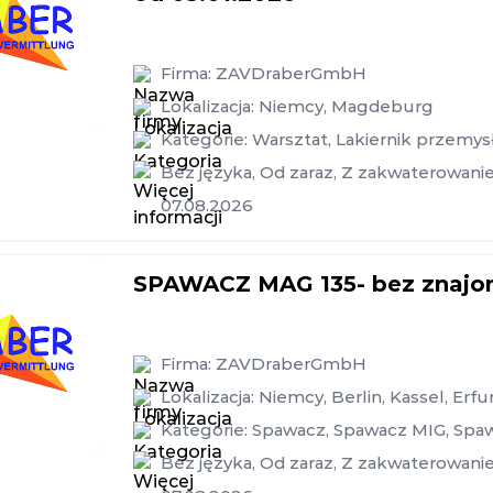
Firma:
ZAVDraberGmbH
Lokalizacja:
Niemcy
,
Magdeburg
Kategorie:
Warsztat
,
Lakiernik przemy
Bez języka
,
Od zaraz
,
Z zakwaterowani
07.08.2026
SPAWACZ MAG 135- bez znajom
Firma:
ZAVDraberGmbH
Lokalizacja:
Niemcy
,
Berlin
,
Kassel
,
Erfu
Kategorie:
Spawacz
,
Spawacz MIG
,
Spa
Bez języka
,
Od zaraz
,
Z zakwaterowani