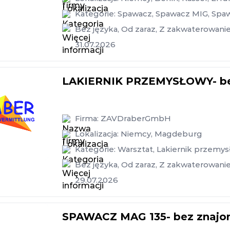
Kategorie:
Spawacz
,
Spawacz MIG
,
Spa
Bez języka
,
Od zaraz
,
Z zakwaterowani
31.07.2026
LAKIERNIK PRZEMYSŁOWY- bez
Firma:
ZAVDraberGmbH
Lokalizacja:
Niemcy
,
Magdeburg
Kategorie:
Warsztat
,
Lakiernik przemy
Bez języka
,
Od zaraz
,
Z zakwaterowani
29.07.2026
SPAWACZ MAG 135- bez znajom