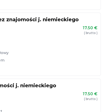
 znajomości j. niemieckiego
17.50
€
( brutto )
słowy
em
ości j. niemieckiego
17.50
€
( brutto )
rt