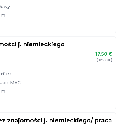
słowy
em
ości j. niemieckiego
17.50
€
( brutto )
Erfurt
wacz MAG
em
znajomości j. niemieckiego/ praca