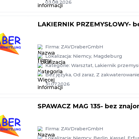
03.08.2026
LAKIERNIK PRZEMYSŁOWY- bez
Firma:
ZAVDraberGmbH
Lokalizacja:
Niemcy
,
Magdeburg
Kategorie:
Warsztat
,
Lakiernik przemy
Bez języka
,
Od zaraz
,
Z zakwaterowani
31.07.2026
SPAWACZ MAG 135- bez znajom
Firma:
ZAVDraberGmbH
Lokalizacja:
Niemcy
,
Berlin
,
Kassel
,
Erfu