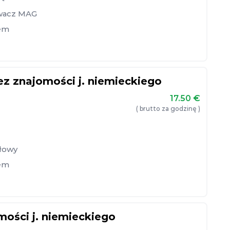
wacz MAG
em
 znajomości j. niemieckiego
17.50
€
( brutto za godzinę )
słowy
em
ości j. niemieckiego