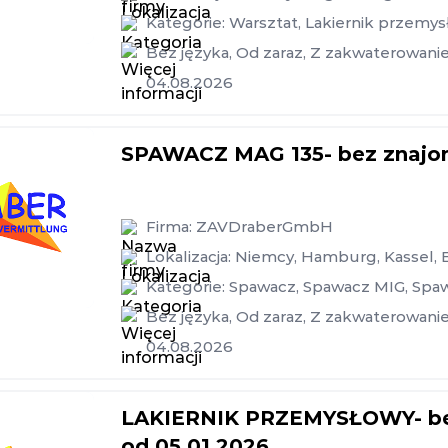
Kategorie:
Warsztat
,
Lakiernik przemy
Bez języka
,
Od zaraz
,
Z zakwaterowani
04.08.2026
SPAWACZ MAG 135- bez znajom
Firma:
ZAVDraberGmbH
Lokalizacja:
Niemcy
,
Hamburg
,
Kassel
,
Kategorie:
Spawacz
,
Spawacz MIG
,
Spa
Bez języka
,
Od zaraz
,
Z zakwaterowani
04.08.2026
LAKIERNIK PRZEMYSŁOWY- bez 
od 05.01.2026