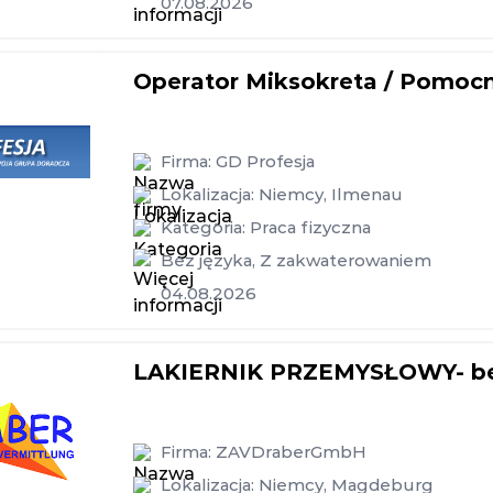
07.08.2026
Operator Miksokreta / Pomoc
Firma:
GD Profesja
Lokalizacja:
Niemcy
,
Ilmenau
Kategoria:
Praca fizyczna
Bez języka
,
Z zakwaterowaniem
04.08.2026
LAKIERNIK PRZEMYSŁOWY- bez
Firma:
ZAVDraberGmbH
Lokalizacja:
Niemcy
,
Magdeburg