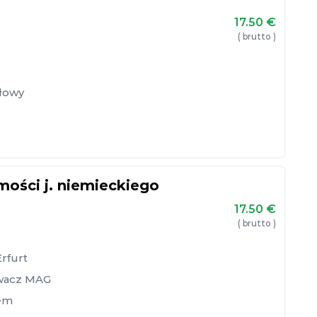
17.50
€
( brutto )
słowy
ości j. niemieckiego
17.50
€
( brutto )
Erfurt
wacz MAG
em