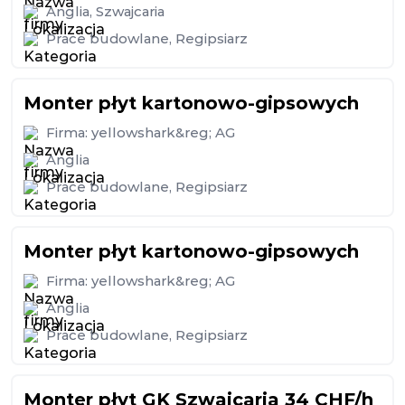
Anglia
,
Szwajcaria
Prace budowlane
,
Regipsiarz
Monter płyt kartonowo-gipsowych
Firma:
yellowshark&reg; AG
Anglia
Prace budowlane
,
Regipsiarz
Monter płyt kartonowo-gipsowych
Firma:
yellowshark&reg; AG
Anglia
Prace budowlane
,
Regipsiarz
Monter płyt GK Szwajcaria 34 CHF/h