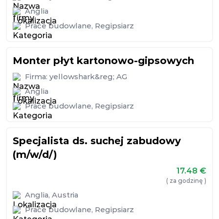
Anglia
Prace budowlane
,
Regipsiarz
Monter płyt kartonowo-gipsowych
Firma:
yellowshark&reg; AG
Anglia
Prace budowlane
,
Regipsiarz
Specjalista ds. suchej zabudowy
(m/w/d/)
17.48
€
( za godzinę )
Anglia
,
Austria
Prace budowlane
,
Regipsiarz