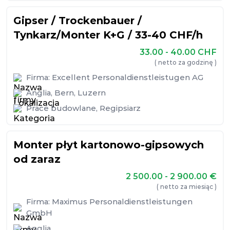
Gipser / Trockenbauer /
Tynkarz/Monter K+G / 33-40 CHF/h
33.00 - 40.00
CHF
( netto za godzinę )
Firma:
Excellent Personaldienstleistugen AG
Anglia
,
Bern
,
Luzern
Prace budowlane
,
Regipsiarz
Monter płyt kartonowo-gipsowych
od zaraz
2 500.00 - 2 900.00
€
( netto za miesiąc )
Firma:
Maximus Personaldienstleistungen
GmbH
Anglia