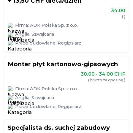
+ 13,50 CHF dieta/dzień
34.00
( )
Firma:
ADK Polska Sp. z o.o.
Anglia
,
Szwajcaria
Prace budowlane
,
Regipsiarz
Monter płyt kartonowo-gipsowych
30.00 - 34.00
CHF
( brutto za godzinę )
Firma:
ADK Polska Sp. z o.o.
Anglia
,
Szwajcaria
Prace budowlane
,
Regipsiarz
Specjalista ds. suchej zabudowy