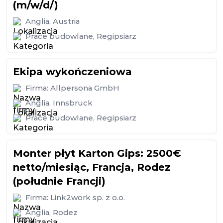
(m/w/d/)
Anglia
,
Austria
Prace budowlane
,
Regipsiarz
Ekipa wykończeniowa
Firma:
Allpersona GmbH
Anglia
,
Innsbruck
Prace budowlane
,
Regipsiarz
Monter płyt Karton Gips: 2500€
netto/miesiąc, Francja, Rodez
(południe Francji)
Firma:
Link2work sp. z o.o.
Anglia
,
Rodez