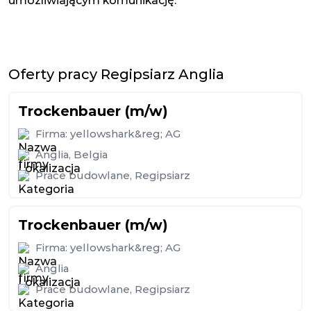
umożliwiającym komunikację.
Oferty pracy Regipsiarz Anglia
Trockenbauer (m/w)
Firma:
yellowshark&reg; AG
Anglia
,
Belgia
Prace budowlane
,
Regipsiarz
Trockenbauer (m/w)
Firma:
yellowshark&reg; AG
Anglia
Prace budowlane
,
Regipsiarz