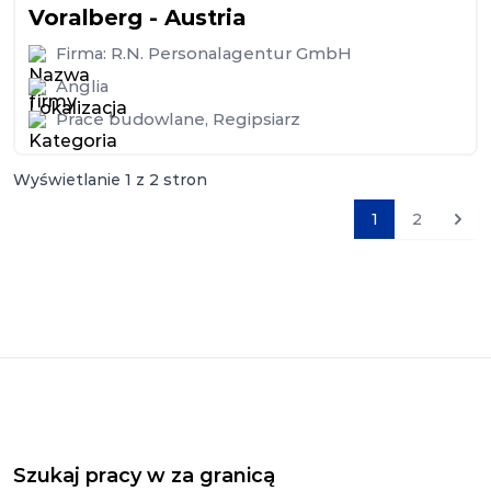
Voralberg - Austria
Firma:
R.N. Personalagentur GmbH
Anglia
Prace budowlane
,
Regipsiarz
Wyświetlanie
1
z
2
stron
1
2
Nast
Szukaj pracy w za granicą