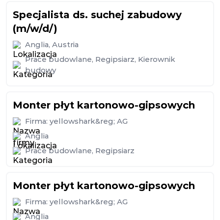
Specjalista ds. suchej zabudowy
(m/w/d/)
Anglia
,
Austria
Prace budowlane
,
Regipsiarz
,
Kierownik
budowy
Monter płyt kartonowo-gipsowych
Firma:
yellowshark&reg; AG
Anglia
Prace budowlane
,
Regipsiarz
Monter płyt kartonowo-gipsowych
Firma:
yellowshark&reg; AG
Anglia