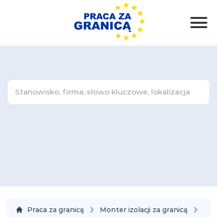
Praca za granicą
Monter izolacji za granicą
Szw