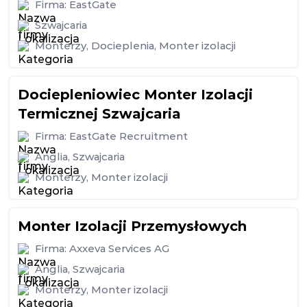
Firma:
EastGate
Szwajcaria
Monterzy
,
Docieplenia
,
Monter izolacji
Dociepleniowiec Monter Izolacji
Termicznej Szwajcaria
Firma:
EastGate Recruitment
Anglia
,
Szwajcaria
Monterzy
,
Monter izolacji
Monter Izolacji Przemysłowych
Firma:
Axxeva Services AG
Anglia
,
Szwajcaria
Monterzy
,
Monter izolacji