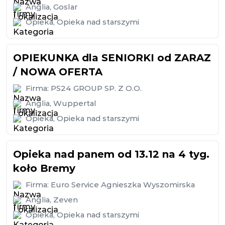
Anglia
,
Goslar
Opieka
,
Opieka nad starszymi
OPIEKUNKA dla SENIORKI od ZARAZ
/ NOWA OFERTA
Firma:
PS24 GROUP SP. Z O.O.
Anglia
,
Wuppertal
Opieka
,
Opieka nad starszymi
Opieka nad panem od 13.12 na 4 tyg.
koło Bremy
Firma:
Euro Service Agnieszka Wyszomirska
Anglia
,
Zeven
Opieka
,
Opieka nad starszymi