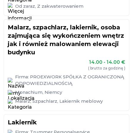
Od zaraz
,
Z zakwaterowaniem
Malarz, szpachlarz, lakiernik, osoba
zajmująca się wykończeniem wnętrz
jak i również malowaniem elewacji
budynku
14.00 - 14.00
€
( brutto za godzinę )
Firma:
PROEXWORK SPÓŁKA Z OGRANICZONĄ
ODPOWIEDZIALNOŚCIĄ
Monachium
,
Niemcy
Malarz
,
Szpachlarz
,
Lakiernik meblowy
Lakiernik
Firma:
Trummer Personalservice