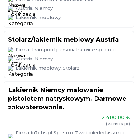
Austria
,
Niemcy
Lakiernik meblowy
Stolarz/lakiernik meblowy Austria
Firma:
teampool personal service sp. z o. o.
Austria
,
Niemcy
Lakiernik meblowy
,
Stolarz
Lakiernik Niemcy malowanie
pistoletem natryskowym. Darmowe
zakwaterowanie.
2 400.00
€
( za miesiąc )
Firma:
inJobs.pl Sp. z o.o. Zweigniederlassung