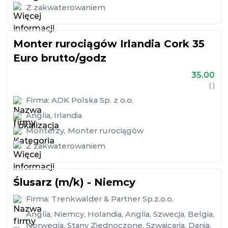
Z zakwaterowaniem
Monter rurociągów Irlandia Cork 35
Euro brutto/godz
35.00
( )
Firma:
ADK Polska Sp. z o.o.
Anglia
,
Irlandia
Monterzy
,
Monter rurociągów
Z zakwaterowaniem
Ślusarz (m/k) - Niemcy
Firma:
Trenkwalder & Partner Sp.z.o.o.
Anglia
,
Niemcy
,
Holandia
,
Anglia
,
Szwecja
,
Belgia
,
Norwegia
,
Stany Zjednoczone
,
Szwajcaria
,
Dania
,