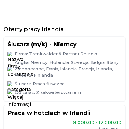
Oferty pracy Irlandia
Ślusarz (m/k) - Niemcy
Firma:
Trenkwalder & Partner Sp.z.o.o.
Anglia
,
Niemcy
,
Holandia
,
Szwecja
,
Belgia
,
Stany
Zjednoczone
,
Dania
,
Islandia
,
Francja
,
Irlandia
,
Włochy
,
Finlandia
Ślusarz
,
Praca fizyczna
Od zaraz
,
Z zakwaterowaniem
Praca w hotelach w Irlandii
8 000.00 - 12 000.00
( za miesiąc )