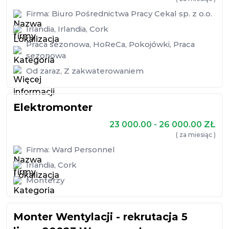
Firma:
Biuro Pośrednictwa Pracy Cekal sp. z o.o.
Irlandia
,
Irlandia
,
Cork
Praca sezonowa
,
HoReCa
,
Pokojówki
,
Praca
sezonowa
Od zaraz
,
Z zakwaterowaniem
Elektromonter
23 000.00 - 26 000.00
ZŁ
( za miesiąc )
Firma:
Ward Personnel
Irlandia
,
Cork
Monterzy
Monter Wentylacji - rekrutacja 5