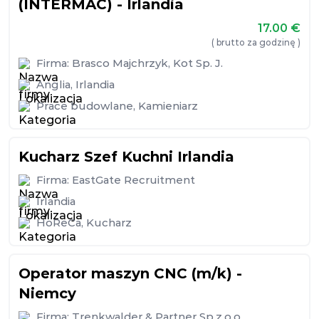
(INTERMAC) - Irlandia
17.00
€
( brutto za godzinę )
Firma:
Brasco Majchrzyk, Kot Sp. J.
Anglia
,
Irlandia
Prace budowlane
,
Kamieniarz
Kucharz Szef Kuchni Irlandia
Firma:
EastGate Recruitment
Irlandia
HoReCa
,
Kucharz
Operator maszyn CNC (m/k) -
Niemcy
Firma:
Trenkwalder & Partner Sp.z.o.o.