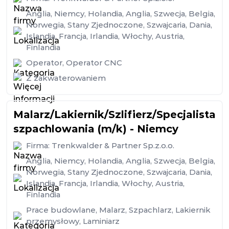
Anglia
,
Niemcy
,
Holandia
,
Anglia
,
Szwecja
,
Belgia
,
Norwegia
,
Stany Zjednoczone
,
Szwajcaria
,
Dania
,
Islandia
,
Francja
,
Irlandia
,
Włochy
,
Austria
,
Finlandia
Operator
,
Operator CNC
Z zakwaterowaniem
Malarz/Lakiernik/Szlifierz/Specjalista
szpachlowania (m/k) - Niemcy
Firma:
Trenkwalder & Partner Sp.z.o.o.
Anglia
,
Niemcy
,
Holandia
,
Anglia
,
Szwecja
,
Belgia
,
Norwegia
,
Stany Zjednoczone
,
Szwajcaria
,
Dania
,
Islandia
,
Francja
,
Irlandia
,
Włochy
,
Austria
,
Finlandia
Prace budowlane
,
Malarz
,
Szpachlarz
,
Lakiernik
przemysłowy
,
Laminiarz