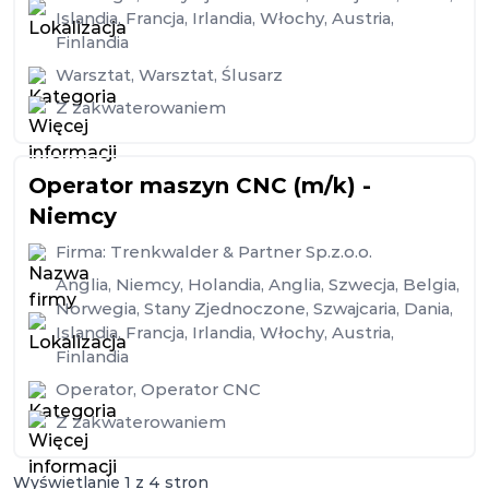
Islandia
,
Francja
,
Irlandia
,
Włochy
,
Austria
,
Finlandia
Warsztat
,
Warsztat
,
Ślusarz
Z zakwaterowaniem
Operator maszyn CNC (m/k) -
Niemcy
Firma:
Trenkwalder & Partner Sp.z.o.o.
Anglia
,
Niemcy
,
Holandia
,
Anglia
,
Szwecja
,
Belgia
,
Norwegia
,
Stany Zjednoczone
,
Szwajcaria
,
Dania
,
Islandia
,
Francja
,
Irlandia
,
Włochy
,
Austria
,
Finlandia
Operator
,
Operator CNC
Z zakwaterowaniem
Wyświetlanie
1
z
4
stron