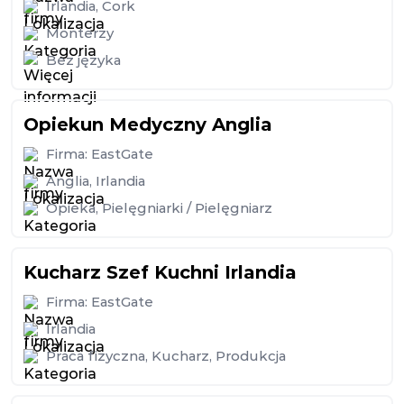
Irlandia
,
Cork
Monterzy
Bez języka
Opiekun Medyczny Anglia
Firma:
EastGate
Anglia
,
Irlandia
Opieka
,
Pielęgniarki / Pielęgniarz
Kucharz Szef Kuchni Irlandia
Firma:
EastGate
Irlandia
Praca fizyczna
,
Kucharz
,
Produkcja