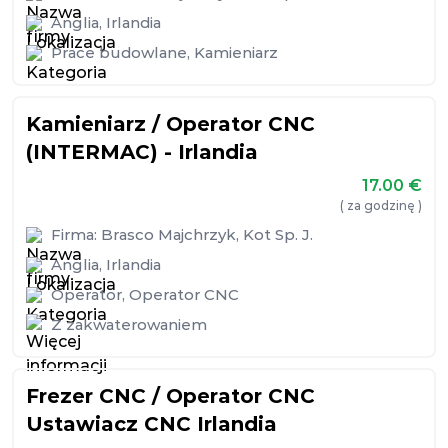
Anglia
,
Irlandia
Prace budowlane
,
Kamieniarz
Kamieniarz / Operator CNC
(INTERMAC) - Irlandia
17.00
€
( za godzinę )
Firma:
Brasco Majchrzyk, Kot Sp. J.
Anglia
,
Irlandia
Operator
,
Operator CNC
Z zakwaterowaniem
Frezer CNC / Operator CNC
Ustawiacz CNC Irlandia