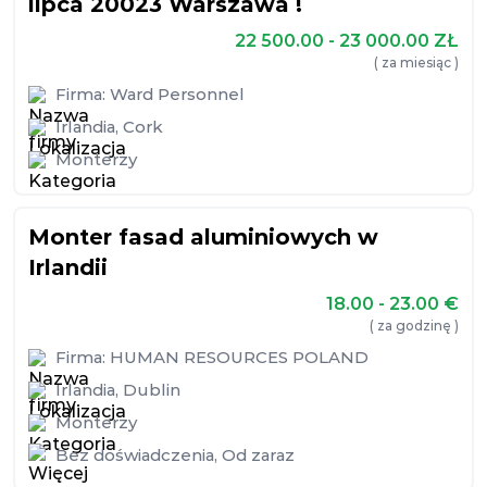
lipca 20023 Warszawa !
22 500.00 - 23 000.00
ZŁ
( za miesiąc )
Firma:
Ward Personnel
Irlandia
,
Cork
Monterzy
Monter fasad aluminiowych w
Irlandii
18.00 - 23.00
€
( za godzinę )
Firma:
HUMAN RESOURCES POLAND
Irlandia
,
Dublin
Monterzy
Bez doświadczenia
,
Od zaraz