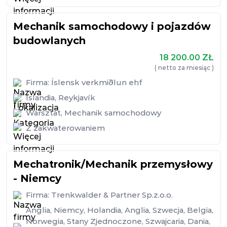
Mechanik samochodowy i pojazdów
budowlanych
18 200.00
ZŁ
( netto za miesiąc )
Firma:
Íslensk verkmiðlun ehf
Islandia
,
Reykjavík
Warsztat
,
Mechanik samochodowy
Z zakwaterowaniem
Mechatronik/Mechanik przemysłowy
- Niemcy
Firma:
Trenkwalder & Partner Sp.z.o.o.
Anglia
,
Niemcy
,
Holandia
,
Anglia
,
Szwecja
,
Belgia
,
Norwegia
,
Stany Zjednoczone
,
Szwajcaria
,
Dania
,