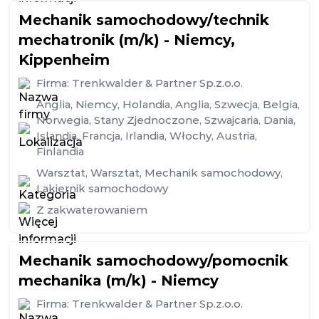
Mechanik samochodowy/technik
mechatronik (m/k) - Niemcy,
Kippenheim
Firma:
Trenkwalder & Partner Sp.z.o.o.
Anglia
,
Niemcy
,
Holandia
,
Anglia
,
Szwecja
,
Belgia
,
Norwegia
,
Stany Zjednoczone
,
Szwajcaria
,
Dania
,
Islandia
,
Francja
,
Irlandia
,
Włochy
,
Austria
,
Finlandia
Warsztat
,
Warsztat
,
Mechanik samochodowy
,
Lakiernik samochodowy
Z zakwaterowaniem
Mechanik samochodowy/pomocnik
mechanika (m/k) - Niemcy
Firma:
Trenkwalder & Partner Sp.z.o.o.