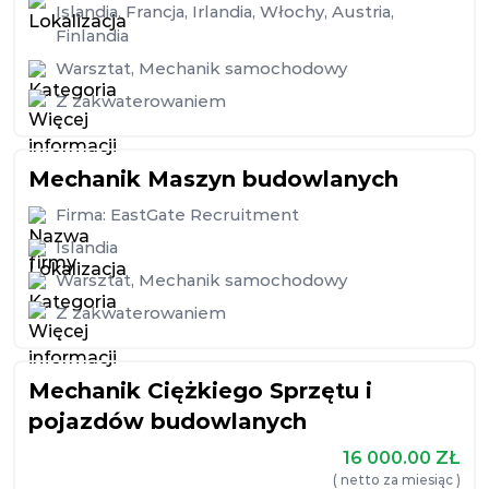
Islandia
,
Francja
,
Irlandia
,
Włochy
,
Austria
,
Finlandia
Warsztat
,
Mechanik samochodowy
Z zakwaterowaniem
Mechanik Maszyn budowlanych
Firma:
EastGate Recruitment
Islandia
Warsztat
,
Mechanik samochodowy
Z zakwaterowaniem
Mechanik Ciężkiego Sprzętu i
pojazdów budowlanych
16 000.00
ZŁ
( netto za miesiąc )