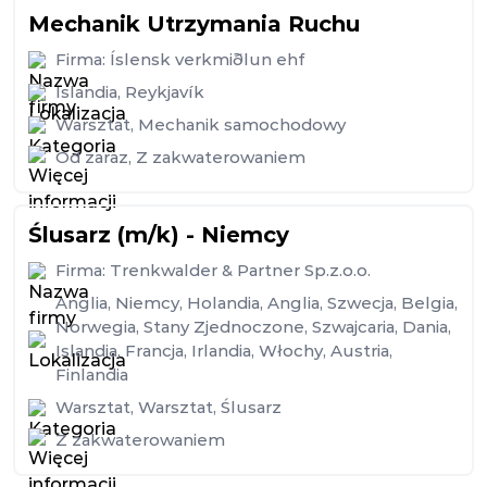
Mechanik Utrzymania Ruchu
Firma:
Íslensk verkmiðlun ehf
Islandia
,
Reykjavík
Warsztat
,
Mechanik samochodowy
Od zaraz
,
Z zakwaterowaniem
Ślusarz (m/k) - Niemcy
Firma:
Trenkwalder & Partner Sp.z.o.o.
Anglia
,
Niemcy
,
Holandia
,
Anglia
,
Szwecja
,
Belgia
,
Norwegia
,
Stany Zjednoczone
,
Szwajcaria
,
Dania
,
Islandia
,
Francja
,
Irlandia
,
Włochy
,
Austria
,
Finlandia
Warsztat
,
Warsztat
,
Ślusarz
Z zakwaterowaniem