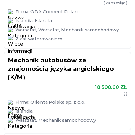
( za miesiąc )
Firma:
ODA Connect Poland
Islandia
,
Islandia
Warsztat
,
Warsztat
,
Mechanik samochodowy
Z zakwaterowaniem
Mechanik autobusów ze
znajomością języka angielskiego
(K/M)
18 500.00
ZŁ
( )
Firma:
Orienta Polska sp. z o.o.
Islandia
Warsztat
,
Mechanik samochodowy