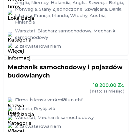
Anglia
,
Niemcy
,
Holandia
,
Anglia
,
Szwecja
,
Belgia
,
Norwegia
,
Stany Zjednoczone
,
Szwajcaria
,
Dania
,
Islandia
,
Francja
,
Irlandia
,
Włochy
,
Austria
,
Finlandia
Warsztat
,
Blacharz samochodowy
,
Mechanik
samochodowy
Z zakwaterowaniem
Mechanik samochodowy i pojazdów
budowlanych
18 200.00
ZŁ
( netto za miesiąc )
Firma:
Íslensk verkmiðlun ehf
Islandia
,
Reykjavík
Warsztat
,
Mechanik samochodowy
Z zakwaterowaniem