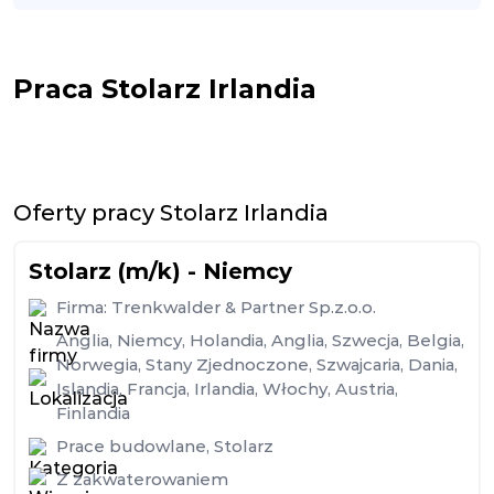
Praca Stolarz Irlandia
Oferty pracy Stolarz Irlandia
Stolarz (m/k) - Niemcy
Firma:
Trenkwalder & Partner Sp.z.o.o.
Anglia
,
Niemcy
,
Holandia
,
Anglia
,
Szwecja
,
Belgia
,
Norwegia
,
Stany Zjednoczone
,
Szwajcaria
,
Dania
,
Islandia
,
Francja
,
Irlandia
,
Włochy
,
Austria
,
Finlandia
Prace budowlane
,
Stolarz
Z zakwaterowaniem