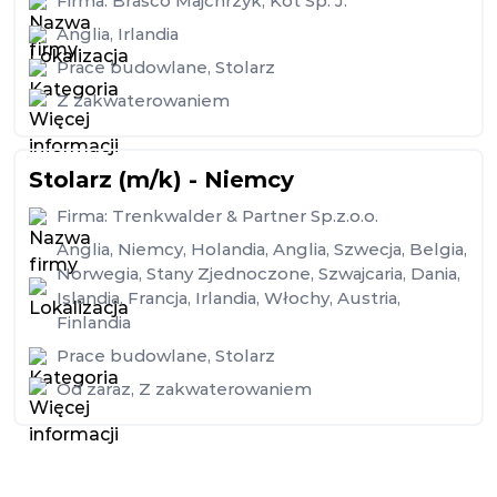
Firma:
Brasco Majchrzyk, Kot Sp. J.
Anglia
,
Irlandia
Prace budowlane
,
Stolarz
Z zakwaterowaniem
Stolarz (m/k) - Niemcy
Firma:
Trenkwalder & Partner Sp.z.o.o.
Anglia
,
Niemcy
,
Holandia
,
Anglia
,
Szwecja
,
Belgia
,
Norwegia
,
Stany Zjednoczone
,
Szwajcaria
,
Dania
,
Islandia
,
Francja
,
Irlandia
,
Włochy
,
Austria
,
Finlandia
Prace budowlane
,
Stolarz
Od zaraz
,
Z zakwaterowaniem