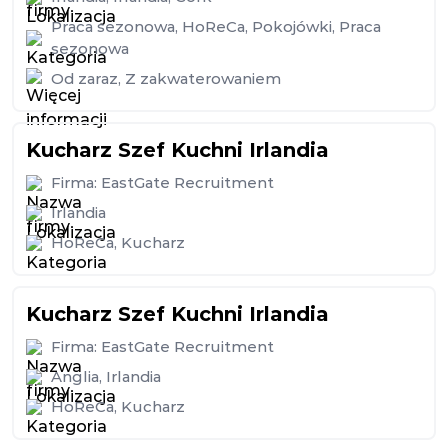
Praca sezonowa
,
HoReCa
,
Pokojówki
,
Praca
sezonowa
Od zaraz
,
Z zakwaterowaniem
Kucharz Szef Kuchni Irlandia
Firma:
EastGate Recruitment
Irlandia
HoReCa
,
Kucharz
Kucharz Szef Kuchni Irlandia
Firma:
EastGate Recruitment
Anglia
,
Irlandia
HoReCa
,
Kucharz