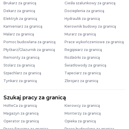
Brukarz za granicą
Cieśla szalunkowy za granicą
Dekarz za granicą
Docieplenia za granicą
Elektryk za granicą
Hydraulik za granicą
Kamieniarz za granicą
Kierownik budowy za granicą
Malarz za granicą
Murarz za granicą
Pomoc budowlana za granicą
Prace wykończeniowe za granicą
Płytkarz/Glazurnik za granicą
Regipsiarz za granicą
Remonty za granicą
Rozbiórki za granicą
Stolarz za granicą
Światłowody za granicą
Szpachlarz za granicą
Tapeciarz za granicą
Tynkarz za granicą
Zbrojarz za granicą
Szukaj pracy za granicą
HoReCa za granicą
Kierowcy za granicą
Magazyn za granicą
Monterzy za granicą
Operator za granicą
Opieka za granicą
Praca fizyczna za granicą
Prace budowlane za granicą