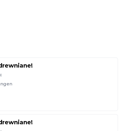
 drewniane!
H
ingen
 drewniane!