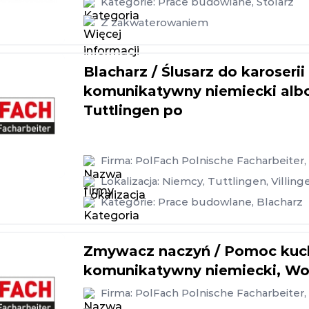
Kategorie:
Prace budowlane
,
Stolarz
Z zakwaterowaniem
Blacharz / Ślusarz do karose
komunikatywny niemiecki albo 
Tuttlingen po
Firma:
PolFach Polnische Facharbeiter
Lokalizacja:
Niemcy
,
Tuttlingen
,
Villin
Kategorie:
Prace budowlane
,
Blacharz
Zmywacz naczyń / Pomoc kuche
komunikatywny niemiecki, Wo
Firma:
PolFach Polnische Facharbeiter