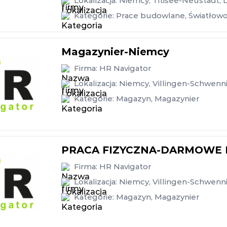
Lokalizacja:
Niemcy
,
Titisee-Neustadt
,
Kategorie:
Prace budowlane
,
Światłow
Magazynier-Niemcy
Firma:
HR Navigator
Lokalizacja:
Niemcy
,
Villingen-Schwenn
Kategorie:
Magazyn
,
Magazynier
PRACA FIZYCZNA-DARMOWE 
Firma:
HR Navigator
Lokalizacja:
Niemcy
,
Villingen-Schwenn
Kategorie:
Magazyn
,
Magazynier