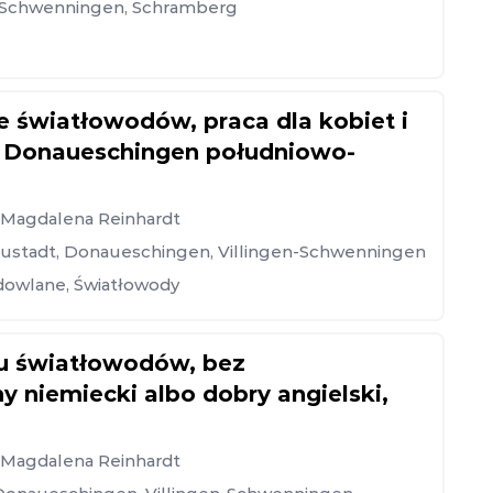
n-Schwenningen
,
Schramberg
 światłowodów, praca dla kobiet i
 Donaueschingen południowo-
, Magdalena Reinhardt
eustadt
,
Donaueschingen
,
Villingen-Schwenningen
dowlane
,
Światłowody
iu światłowodów, bez
 niemiecki albo dobry angielski,
, Magdalena Reinhardt