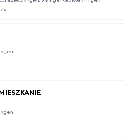
Donaueschingen
,
Villingen-Schwenningen
ody
ingen
MIESZKANIE
ingen