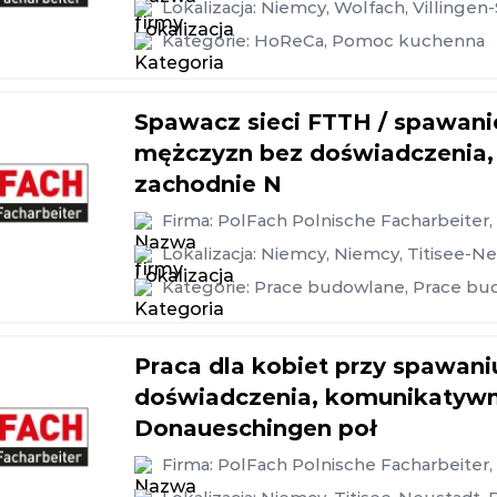
Lokalizacja:
Niemcy
,
Wolfach
,
Villinge
Kategorie:
HoReCa
,
Pomoc kuchenna
Spawacz sieci FTTH / spawanie
mężczyzn bez doświadczenia,
zachodnie N
Firma:
PolFach Polnische Facharbeiter
Lokalizacja:
Niemcy
,
Niemcy
,
Titisee-N
Kategorie:
Prace budowlane
,
Prace bu
Praca dla kobiet przy spawan
doświadczenia, komunikatywny
Donaueschingen poł
Firma:
PolFach Polnische Facharbeiter