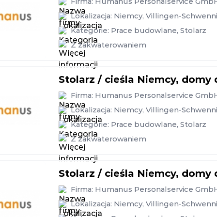
Firma:
Humanus Personalservice Gmb
Lokalizacja:
Niemcy
,
Villingen-Schwenn
Kategorie:
Prace budowlane
,
Stolarz
Z zakwaterowaniem
Stolarz / cieśla Niemcy, domy
Firma:
Humanus Personalservice Gmb
Lokalizacja:
Niemcy
,
Villingen-Schwenn
Kategorie:
Prace budowlane
,
Stolarz
Z zakwaterowaniem
Stolarz / cieśla Niemcy, domy
Firma:
Humanus Personalservice Gmb
Lokalizacja:
Niemcy
,
Villingen-Schwenn