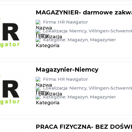
MAGAZYNIER- darmowe zakw
Firma:
HR Navigator
Lokalizacja:
Niemcy
,
Villingen-Schwenn
Kategorie:
Magazyn
,
Magazynier
Magazynier-Niemcy
Firma:
HR Navigator
Lokalizacja:
Niemcy
,
Villingen-Schwenn
Kategorie:
Magazyn
,
Magazynier
PRACA FIZYCZNA- BEZ DOŚW