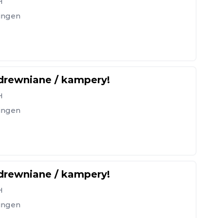
H
ingen
 drewniane / kampery!
H
ingen
 drewniane / kampery!
H
ingen