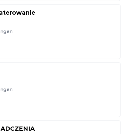
aterowanie
ingen
ingen
IADCZENIA