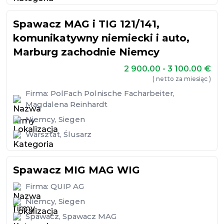
Spawacz MAG i TIG 121/141,
komunikatywny niemiecki i auto,
Marburg zachodnie Niemcy
2 900.00 - 3 100.00
€
( netto za miesiąc )
Firma:
PolFach Polnische Facharbeiter,
Magdalena Reinhardt
Niemcy
,
Siegen
Warsztat
,
Ślusarz
Spawacz MIG MAG WIG
Firma:
QUIP AG
Niemcy
,
Siegen
Spawacz
,
Spawacz MAG