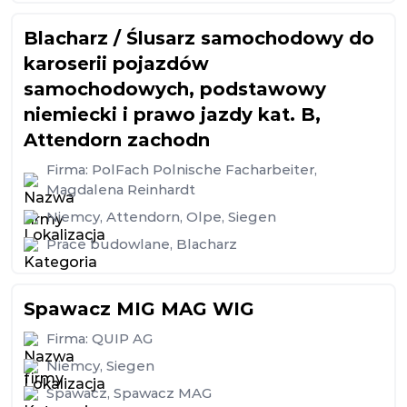
Blacharz / Ślusarz samochodowy do
karoserii pojazdów
samochodowych, podstawowy
niemiecki i prawo jazdy kat. B,
Attendorn zachodn
Firma:
PolFach Polnische Facharbeiter,
Magdalena Reinhardt
Niemcy
,
Attendorn
,
Olpe
,
Siegen
Prace budowlane
,
Blacharz
Spawacz MIG MAG WIG
Firma:
QUIP AG
Niemcy
,
Siegen
Spawacz
,
Spawacz MAG