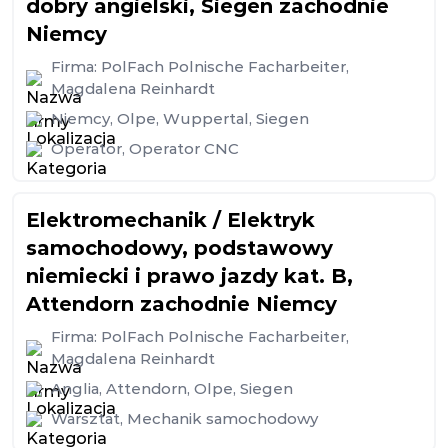
dobry angielski, Siegen zachodnie
Niemcy
Firma:
PolFach Polnische Facharbeiter,
Magdalena Reinhardt
Niemcy
,
Olpe
,
Wuppertal
,
Siegen
Operator
,
Operator CNC
Elektromechanik / Elektryk
samochodowy, podstawowy
niemiecki i prawo jazdy kat. B,
Attendorn zachodnie Niemcy
Firma:
PolFach Polnische Facharbeiter,
Magdalena Reinhardt
Anglia
,
Attendorn
,
Olpe
,
Siegen
Warsztat
,
Mechanik samochodowy