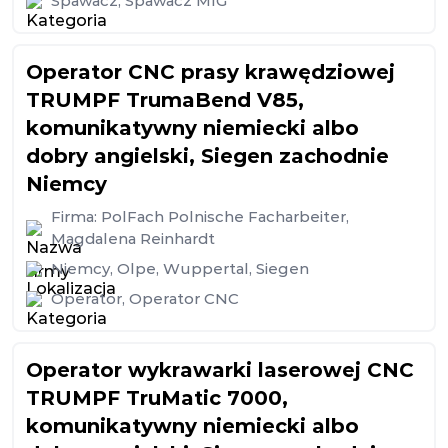
Spawacz
,
Spawacz MIG
Operator CNC prasy krawędziowej
TRUMPF TrumaBend V85,
komunikatywny niemiecki albo
dobry angielski, Siegen zachodnie
Niemcy
Firma:
PolFach Polnische Facharbeiter,
Magdalena Reinhardt
Niemcy
,
Olpe
,
Wuppertal
,
Siegen
Operator
,
Operator CNC
Operator wykrawarki laserowej CNC
TRUMPF TruMatic 7000,
komunikatywny niemiecki albo