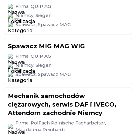
Firma:
QUIP AG
Niemcy
,
Siegen
Spawacz
,
Spawacz MAG
Spawacz MIG MAG WIG
Firma:
QUIP AG
Niemcy
,
Siegen
Spawacz
,
Spawacz MAG
Mechanik samochodów
ciężarowych, serwis DAF i IVECO,
Attendorn zachodnie Niemcy
Firma:
PolFach Polnische Facharbeiter,
Magdalena Reinhardt