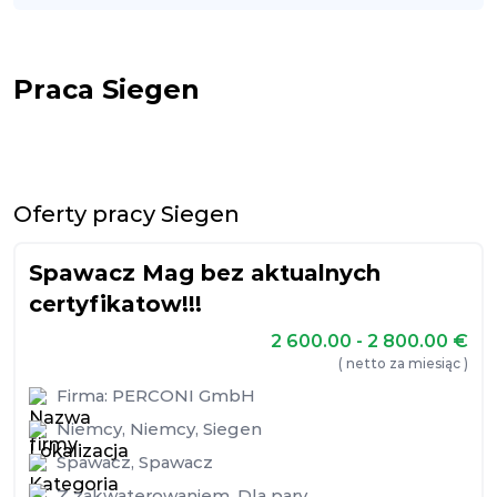
Praca Siegen
Oferty pracy Siegen
Spawacz Mag bez aktualnych
certyfikatow!!!
2 600.00 - 2 800.00
€
( netto za miesiąc )
Firma:
PERCONI GmbH
Niemcy
,
Niemcy
,
Siegen
Spawacz
,
Spawacz
Z zakwaterowaniem
,
Dla pary