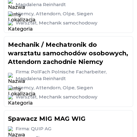
Magdalena Reinhardt
Niemcy
,
Attendorn
,
Olpe
,
Siegen
Warsztat
,
Mechanik samochodowy
Mechanik / Mechatronik do
warsztatu samochodów osobowych,
Attendorn zachodnie Niemcy
Firma:
PolFach Polnische Facharbeiter,
Magdalena Reinhardt
Niemcy
,
Attendorn
,
Olpe
,
Siegen
Warsztat
,
Mechanik samochodowy
Spawacz MIG MAG WIG
Firma:
QUIP AG