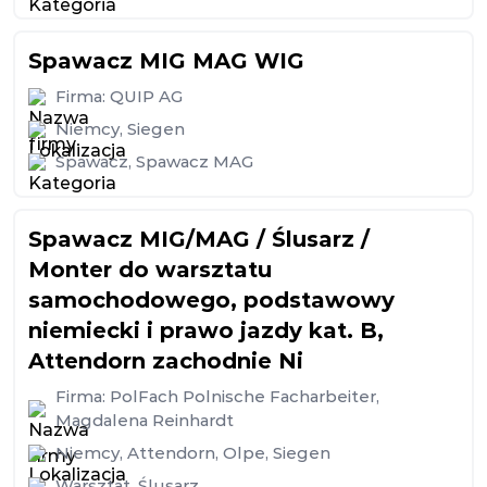
Spawacz MIG MAG WIG
Firma:
QUIP AG
Niemcy
,
Siegen
Spawacz
,
Spawacz MAG
Spawacz MIG/MAG / Ślusarz /
Monter do warsztatu
samochodowego, podstawowy
niemiecki i prawo jazdy kat. B,
Attendorn zachodnie Ni
Firma:
PolFach Polnische Facharbeiter,
Magdalena Reinhardt
Niemcy
,
Attendorn
,
Olpe
,
Siegen
Warsztat
,
Ślusarz