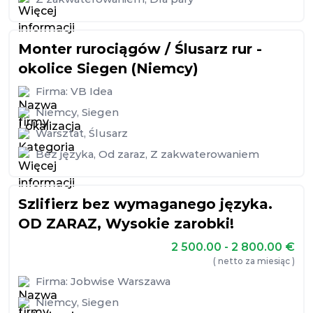
Monter rurociągów / Ślusarz rur -
okolice Siegen (Niemcy)
Firma:
VB Idea
Niemcy
,
Siegen
Warsztat
,
Ślusarz
Bez języka
,
Od zaraz
,
Z zakwaterowaniem
Szlifierz bez wymaganego języka.
OD ZARAZ, Wysokie zarobki!
2 500.00 - 2 800.00
€
( netto za miesiąc )
Firma:
Jobwise Warszawa
Niemcy
,
Siegen