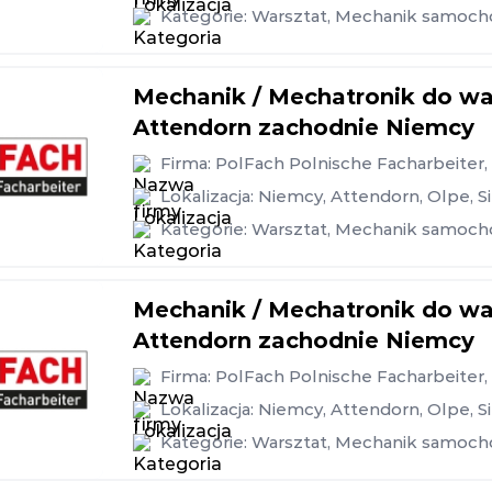
Kategorie:
Warsztat
,
Mechanik samoc
Mechanik / Mechatronik do w
Attendorn zachodnie Niemcy
Firma:
PolFach Polnische Facharbeiter
Lokalizacja:
Niemcy
,
Attendorn
,
Olpe
,
S
Kategorie:
Warsztat
,
Mechanik samoc
Mechanik / Mechatronik do w
Attendorn zachodnie Niemcy
Firma:
PolFach Polnische Facharbeiter
Lokalizacja:
Niemcy
,
Attendorn
,
Olpe
,
S
Kategorie:
Warsztat
,
Mechanik samoc