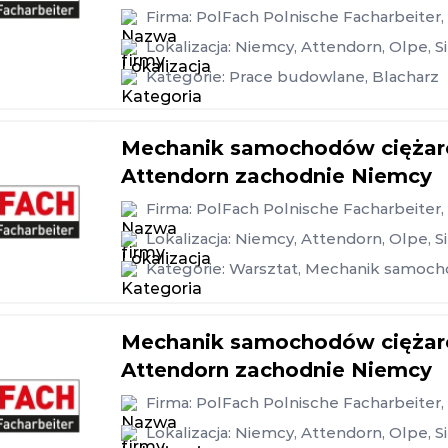
Firma:
PolFach Polnische Facharbeiter
Lokalizacja:
Niemcy
,
Attendorn
,
Olpe
,
S
Kategorie:
Prace budowlane
,
Blacharz
Mechanik samochodów ciężaro
Attendorn zachodnie Niemcy
Firma:
PolFach Polnische Facharbeiter
Lokalizacja:
Niemcy
,
Attendorn
,
Olpe
,
S
Kategorie:
Warsztat
,
Mechanik samoc
Mechanik samochodów ciężaro
Attendorn zachodnie Niemcy
Firma:
PolFach Polnische Facharbeiter
Lokalizacja:
Niemcy
,
Attendorn
,
Olpe
,
S