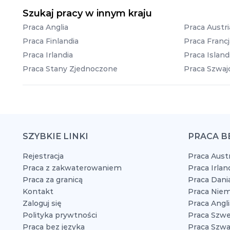
Szukaj pracy w innym kraju
Praca Anglia
Praca Austri
Praca Finlandia
Praca Francj
Praca Irlandia
Praca Island
Praca Stany Zjednoczone
Praca Szwajc
SZYBKIE LINKI
PRACA B
Rejestracja
Praca Austr
Praca z zakwaterowaniem
Praca Irlan
Praca za granicą
Praca Dani
Kontakt
Praca Niem
Zaloguj się
Praca Angli
Polityka prywtności
Praca Szwe
Praca bez języka
Praca Szwaj