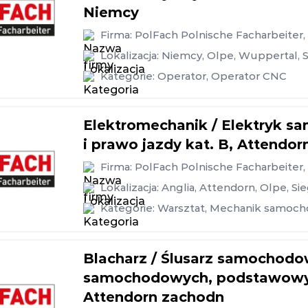
Niemcy
Firma:
PolFach Polnische Facharbeiter
Lokalizacja:
Niemcy
,
Olpe
,
Wuppertal
,
Kategorie:
Operator
,
Operator CNC
Elektromechanik / Elektryk 
i prawo jazdy kat. B, Attendo
Firma:
PolFach Polnische Facharbeiter
Lokalizacja:
Anglia
,
Attendorn
,
Olpe
,
Si
Kategorie:
Warsztat
,
Mechanik samoc
Blacharz / Ślusarz samochodo
samochodowych, podstawowy n
Attendorn zachodn