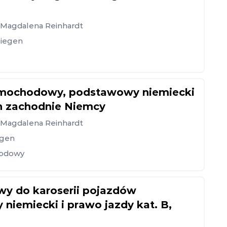
, Magdalena Reinhardt
Siegen
samochodowy, podstawowy niemiecki
rn zachodnie Niemcy
, Magdalena Reinhardt
egen
hodowy
wy do karoserii pojazdów
iemiecki i prawo jazdy kat. B,