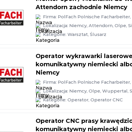
Attendorn zachodnie Niemcy
Firma:
PolFach Polnische Facharbeiter
Lokalizacja:
Niemcy
,
Attendorn
,
Olpe
,
S
Kategorie:
Warsztat
,
Ślusarz
Operator wykrawarki laserow
komunikatywny niemiecki albo
Niemcy
Firma:
PolFach Polnische Facharbeiter
Lokalizacja:
Niemcy
,
Olpe
,
Wuppertal
,
Kategorie:
Operator
,
Operator CNC
Operator CNC prasy krawędz
komunikatywny niemiecki albo