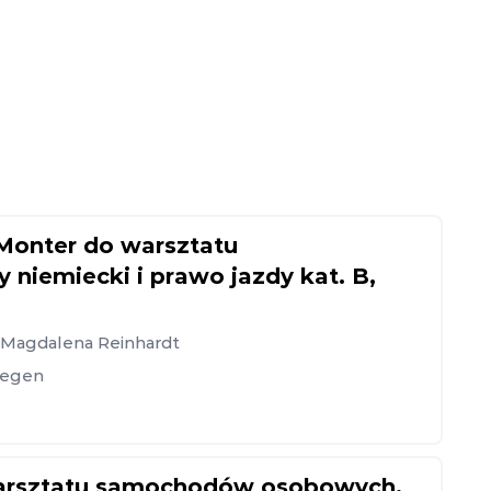
Monter do warsztatu
iemiecki i prawo jazdy kat. B,
, Magdalena Reinhardt
iegen
warsztatu samochodów osobowych,