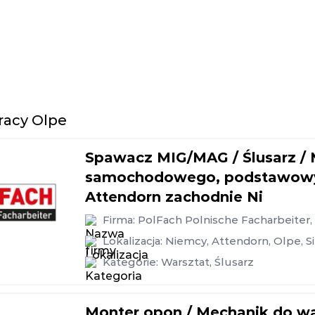
racy Olpe
Spawacz MIG/MAG / Ślusarz / 
samochodowego, podstawowy n
Attendorn zachodnie Ni
Firma:
PolFach Polnische Facharbeiter
Lokalizacja:
Niemcy
,
Attendorn
,
Olpe
,
S
Kategorie:
Warsztat
,
Ślusarz
Monter opon / Mechanik do 