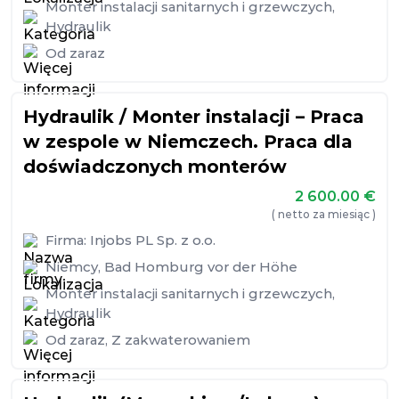
Monter instalacji sanitarnych i grzewczych
,
Hydraulik
Od zaraz
Hydraulik / Monter instalacji – Praca
w zespole w Niemczech. Praca dla
doświadczonych monterów
2 600.00
€
( netto za miesiąc )
Firma:
Injobs PL Sp. z o.o.
Niemcy
,
Bad Homburg vor der Höhe
Monter instalacji sanitarnych i grzewczych
,
Hydraulik
Od zaraz
,
Z zakwaterowaniem