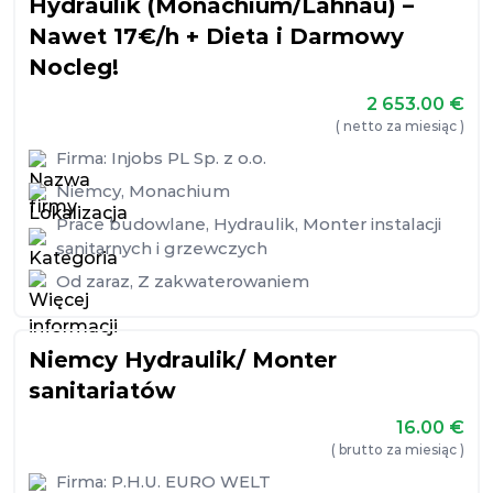
Hydraulik (Monachium/Lahnau) –
Nawet 17€/h + Dieta i Darmowy
Nocleg!
2 653.00
€
( netto za miesiąc )
Firma:
Injobs PL Sp. z o.o.
Niemcy
,
Monachium
Prace budowlane
,
Hydraulik
,
Monter instalacji
sanitarnych i grzewczych
Od zaraz
,
Z zakwaterowaniem
Niemcy Hydraulik/ Monter
sanitariatów
16.00
€
( brutto za miesiąc )
Firma:
P.H.U. EURO WELT