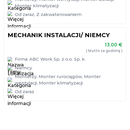
Monter klimatyzacji
Od zaraz
,
Z zakwaterowaniem
MECHANIK INSTALACJI/ NIEMCY
13.00
€
( brutto za godzinę )
Firma:
ABC Work Sp. z o.o. Sp. k.
Niemcy
Monterzy
,
Monter rurociągów
,
Monter
wentylacji
,
Monter klimatyzacji
Od zaraz