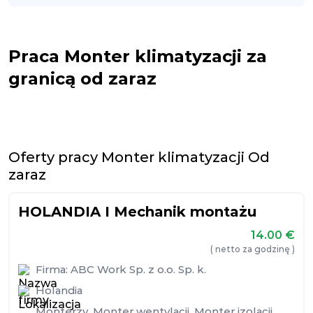
Praca Monter klimatyzacji za
granicą od zaraz
Oferty pracy Monter klimatyzacji Od
zaraz
HOLANDIA I Mechanik montażu
14.00
€
( netto za godzinę )
Firma:
ABC Work Sp. z o.o. Sp. k.
Holandia
Monterzy
,
Monter wentylacji
,
Monter izolacji
,