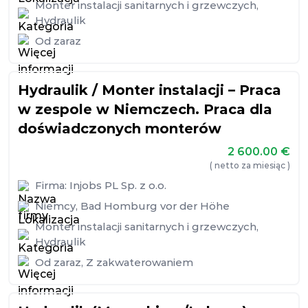
Monter instalacji sanitarnych i grzewczych
,
Hydraulik
Od zaraz
Hydraulik / Monter instalacji – Praca
w zespole w Niemczech. Praca dla
doświadczonych monterów
2 600.00
€
( netto za miesiąc )
Firma:
Injobs PL Sp. z o.o.
Niemcy
,
Bad Homburg vor der Höhe
Monter instalacji sanitarnych i grzewczych
,
Hydraulik
Od zaraz
,
Z zakwaterowaniem