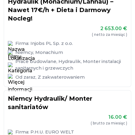
Hydraulik (Monachium/Lahnau) –
Nawet 17€/h + Dieta i Darmowy
Nocleg!
2 653.00
€
( netto za miesiąc )
Firma:
Injobs PL Sp. z o.o.
Niemcy
,
Monachium
Prace budowlane
,
Hydraulik
,
Monter instalacji
sanitarnych i grzewczych
Od zaraz
,
Z zakwaterowaniem
Niemcy Hydraulik/ Monter
sanitariatów
16.00
€
( brutto za miesiąc )
Firma:
P.H.U. EURO WELT