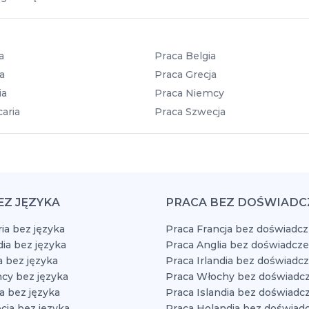
a
Praca Belgia
a
Praca Grecja
ia
Praca Niemcy
aria
Praca Szwecja
EZ JĘZYKA
PRACA BEZ DOŚWIADC
ia bez języka
Praca Francja bez doświadcz
dia bez języka
Praca Anglia bez doświadcze
a bez języka
Praca Irlandia bez doświadc
cy bez języka
Praca Włochy bez doświadcz
a bez języka
Praca Islandia bez doświadc
cja bez języka
Praca Holandia bez doświad