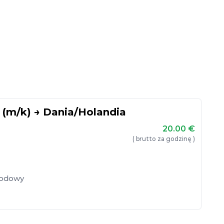
(m/k) → Dania/Holandia
20.00
€
( brutto za godzinę )
hodowy