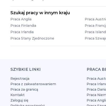
Szukaj pracy w innym kraju
Praca Anglia
Praca Austri
Praca Finlandia
Praca Francj
Praca Irlandia
Praca Island
Praca Stany Zjednoczone
Praca Szwajc
SZYBKIE LINKI
PRACA B
Rejestracja
Praca Austr
Praca z zakwaterowaniem
Praca Irlan
Praca za granicą
Praca Dani
Kontakt
Praca Niem
Zaloguj się
Praca Angli
Polityka prywtności
Praca Szwe