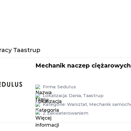
racy Taastrup
Mechanik naczep ciężarowych 
Firma:
Sedulus
Lokalizacja:
Dania
,
Taastrup
Kategorie:
Warsztat
,
Mechanik samoc
Z zakwaterowaniem