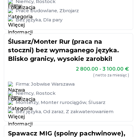
Niemcy
,
Rostock
Prace budowlane
,
Zbrojarz
Bez języka
,
Dla pary
Ślusarz/Monter Rur (praca na
stoczni) bez wymaganego języka.
Blisko granicy, wysokie zarobki!
2 800.00 - 3 100.00
€
( netto za miesiąc )
Firma:
Jobwise Warszawa
Niemcy
,
Rostock
Monterzy
,
Monter rurociągów
,
Ślusarz
Bez języka
,
Od zaraz
,
Z zakwaterowaniem
Spawacz MIG (spoiny pachwinowe),