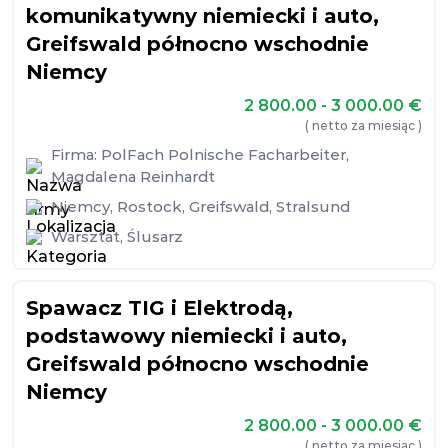
komunikatywny niemiecki i auto,
Greifswald północno wschodnie
Niemcy
2 800.00 - 3 000.00
€
( netto za miesiąc )
Firma:
PolFach Polnische Facharbeiter,
Magdalena Reinhardt
Niemcy
,
Rostock
,
Greifswald
,
Stralsund
Warsztat
,
Ślusarz
Spawacz TIG i Elektrodą,
podstawowy niemiecki i auto,
Greifswald północno wschodnie
Niemcy
2 800.00 - 3 000.00
€
( netto za miesiąc )