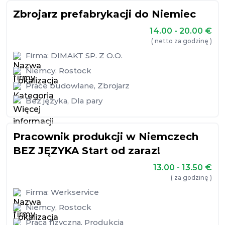
Zbrojarz prefabrykacji do Niemiec
14.00 - 20.00
€
( netto za godzinę )
Firma:
DIMAKT SP. Z O.O.
Niemcy
,
Rostock
Prace budowlane
,
Zbrojarz
Bez języka
,
Dla pary
Pracownik produkcji w Niemczech
BEZ JĘZYKA Start od zaraz!
13.00 - 13.50
€
( za godzinę )
Firma:
Werkservice
Niemcy
,
Rostock
Praca fizyczna
,
Produkcja