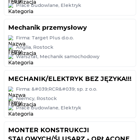
Prace budowlane
,
Elektryk
Mechanik przemysłowy
Firma:
Target Plus d.o.o.
Anglia
,
Rostock
Warsztat
,
Mechanik samochodowy
MECHANIK/ELEKTRYK BEZ JĘZYKA!!!
Firma:
&#039;RCR&#039; sp. z o.o.
Niemcy
,
Rostock
Prace budowlane
,
Elektryk
MONTER KONSTRUKCJI
STALOWYCH/ŚLUSARZ - OPŁACONE