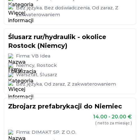
Bez języka
,
Bez doświadczenia
,
Od zaraz
,
Z
zakwaterowaniem
Ślusarz rur/hydraulik - okolice
Rostock (Niemcy)
Firma:
VB Idea
Niemcy
,
Rostock
Warsztat
,
Ślusarz
Bez języka
,
Od zaraz
,
Z zakwaterowaniem
Zbrojarz prefabrykacji do Niemiec
14.00 - 20.00
€
( netto za miesiąc )
Firma:
DIMAKT SP. Z O.O.