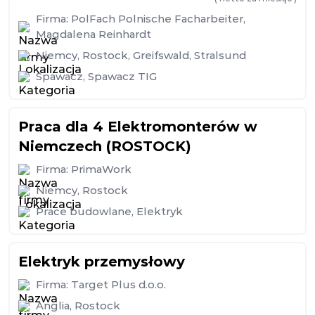
Firma:
PolFach Polnische Facharbeiter,
Magdalena Reinhardt
Niemcy
,
Rostock
,
Greifswald
,
Stralsund
Spawacz
,
Spawacz TIG
Praca dla 4 Elektromonterów w
Niemczech (ROSTOCK)
Firma:
PrimaWork
Niemcy
,
Rostock
Prace budowlane
,
Elektryk
Elektryk przemysłowy
Firma:
Target Plus d.o.o.
Anglia
,
Rostock