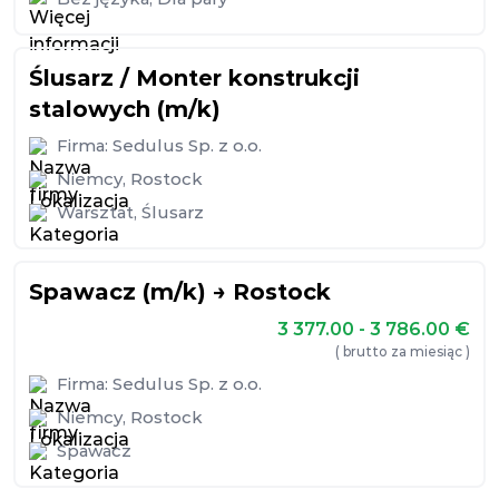
Ślusarz / Monter konstrukcji
stalowych (m/k)
Firma:
Sedulus Sp. z o.o.
Niemcy
,
Rostock
Warsztat
,
Ślusarz
Spawacz (m/k) → Rostock
3 377.00 - 3 786.00
€
( brutto za miesiąc )
Firma:
Sedulus Sp. z o.o.
Niemcy
,
Rostock
Spawacz