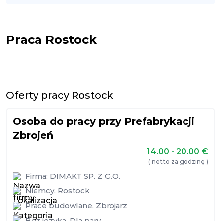
Praca Rostock
Oferty pracy Rostock
Osoba do pracy przy Prefabrykacji
Zbrojeń
14.00 - 20.00
€
( netto za godzinę )
Firma:
DIMAKT SP. Z O.O.
Niemcy
,
Rostock
Prace budowlane
,
Zbrojarz
Bez języka
,
Dla pary