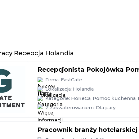
racy Recepcja Holandia
Recepcjonista Pokojówka Po
Firma:
EastGate
Lokalizacja:
Holandia
Kategorie:
HoReCa
,
Pomoc kuchenna
,
Z zakwaterowaniem
,
Dla pary
Pracownik branży hotelarskiej 