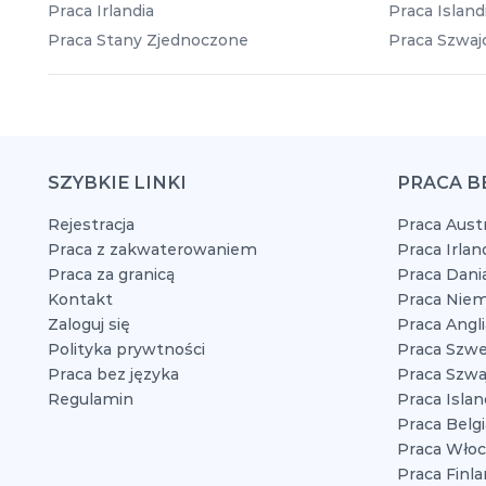
Praca Irlandia
Praca Island
Praca Stany Zjednoczone
Praca Szwajc
SZYBKIE LINKI
PRACA B
Rejestracja
Praca Austr
Praca z zakwaterowaniem
Praca Irlan
Praca za granicą
Praca Dani
Kontakt
Praca Niem
Zaloguj się
Praca Angli
Polityka prywtności
Praca Szwe
Praca bez języka
Praca Szwaj
Regulamin
Praca Islan
Praca Belgi
Praca Włoc
Praca Finla