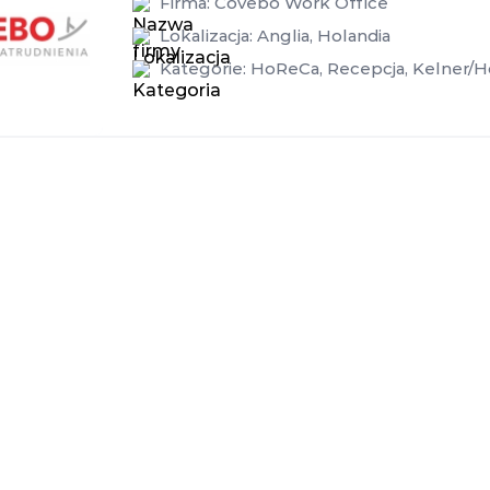
Firma:
Covebo Work Office
Lokalizacja:
Anglia
,
Holandia
Kategorie:
HoReCa
,
Recepcja
,
Kelner/H