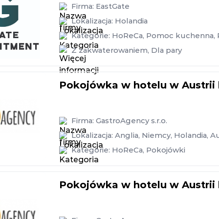
Firma:
EastGate
Lokalizacja:
Holandia
Kategorie:
HoReCa
,
Pomoc kuchenna
,
Z zakwaterowaniem
,
Dla pary
Pokojówka w hotelu w Austrii
Firma:
GastroAgency s.r.o.
Lokalizacja:
Anglia
,
Niemcy
,
Holandia
,
Au
Kategorie:
HoReCa
,
Pokojówki
Pokojówka w hotelu w Austrii