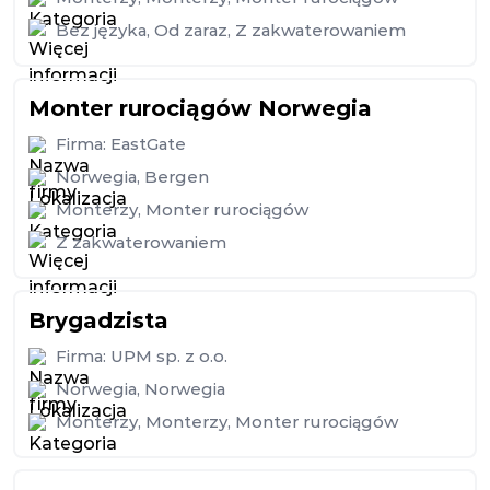
Bez języka
,
Od zaraz
,
Z zakwaterowaniem
Monter rurociągów Norwegia
Firma:
EastGate
Norwegia
,
Bergen
Monterzy
,
Monter rurociągów
Z zakwaterowaniem
Brygadzista
Firma:
UPM sp. z o.o.
Norwegia
,
Norwegia
Monterzy
,
Monterzy
,
Monter rurociągów