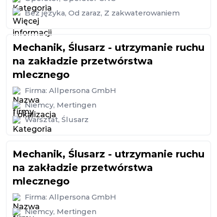
Bez języka
,
Od zaraz
,
Z zakwaterowaniem
Mechanik, Ślusarz - utrzymanie ruchu
na zakładzie przetwórstwa
mlecznego
Firma:
Allpersona GmbH
Niemcy
,
Mertingen
Warsztat
,
Ślusarz
Mechanik, Ślusarz - utrzymanie ruchu
na zakładzie przetwórstwa
mlecznego
Firma:
Allpersona GmbH
Niemcy
,
Mertingen