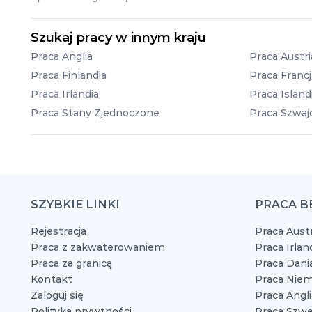
Szukaj pracy w innym kraju
Praca Anglia
Praca Austri
Praca Finlandia
Praca Francj
Praca Irlandia
Praca Island
Praca Stany Zjednoczone
Praca Szwajc
SZYBKIE LINKI
PRACA B
Rejestracja
Praca Austr
Praca z zakwaterowaniem
Praca Irlan
Praca za granicą
Praca Dani
Kontakt
Praca Niem
Zaloguj się
Praca Angli
Polityka prywtności
Praca Szwe