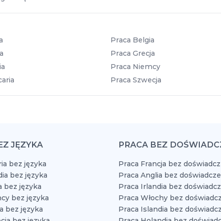
a
Praca Belgia
a
Praca Grecja
ia
Praca Niemcy
aria
Praca Szwecja
EZ JĘZYKA
PRACA BEZ DOŚWIADC
ia bez języka
Praca Francja bez doświadcz
dia bez języka
Praca Anglia bez doświadcze
a bez języka
Praca Irlandia bez doświadc
cy bez języka
Praca Włochy bez doświadcz
a bez języka
Praca Islandia bez doświadc
cja bez języka
Praca Holandia bez doświad