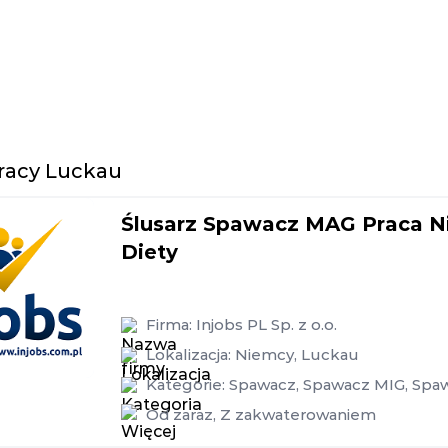
pracy Luckau
Ślusarz Spawacz MAG Praca Ni
Diety
Firma:
Injobs PL Sp. z o.o.
Lokalizacja:
Niemcy
,
Luckau
Kategorie:
Spawacz
,
Spawacz MIG
,
Spa
Od zaraz
,
Z zakwaterowaniem