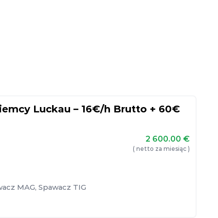
emcy Luckau – 16€/h Brutto + 60€
2 600.00
€
( netto za miesiąc )
wacz MAG
,
Spawacz TIG