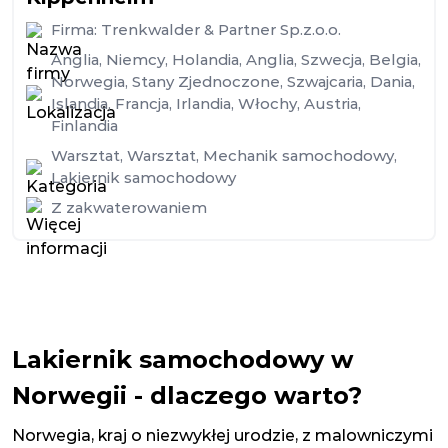
Firma:
Trenkwalder & Partner Sp.z.o.o.
Anglia
,
Niemcy
,
Holandia
,
Anglia
,
Szwecja
,
Belgia
,
Norwegia
,
Stany Zjednoczone
,
Szwajcaria
,
Dania
,
Islandia
,
Francja
,
Irlandia
,
Włochy
,
Austria
,
Finlandia
Warsztat
,
Warsztat
,
Mechanik samochodowy
,
Lakiernik samochodowy
Z zakwaterowaniem
Lakiernik samochodowy w
Norwegii - dlaczego warto?
Norwegia, kraj o niezwykłej urodzie, z malowniczymi