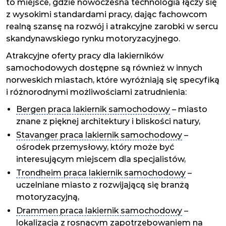
to miejsce, gdzie nowoczesna technologia łączy się
z wysokimi standardami pracy, dając fachowcom
realną szansę na rozwój i atrakcyjne zarobki w sercu
skandynawskiego rynku motoryzacyjnego.
Atrakcyjne oferty pracy dla lakierników
samochodowych dostępne są również w innych
norweskich miastach, które wyróżniają się specyfiką
i różnorodnymi możliwościami zatrudnienia:
Bergen praca lakiernik samochodowy
– miasto
znane z pięknej architektury i bliskości natury,
Stavanger praca lakiernik samochodowy
–
ośrodek przemysłowy, który może być
interesującym miejscem dla specjalistów,
Trondheim praca lakiernik samochodowy
–
uczelniane miasto z rozwijającą się branżą
motoryzacyjną,
Drammen praca lakiernik samochodowy
–
lokalizacja z rosnącym zapotrzebowaniem na