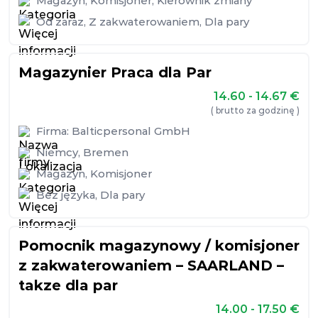
Magazyn
,
Komisjoner
,
Kierownik zmiany
Od zaraz
,
Z zakwaterowaniem
,
Dla pary
Magazynier Praca dla Par
14.60 - 14.67
€
( brutto za godzinę )
Firma:
Balticpersonal GmbH
Niemcy
,
Bremen
Magazyn
,
Komisjoner
Bez języka
,
Dla pary
Pomocnik magazynowy / komisjoner
z zakwaterowaniem – SAARLAND –
takze dla par
14.00 - 17.50
€