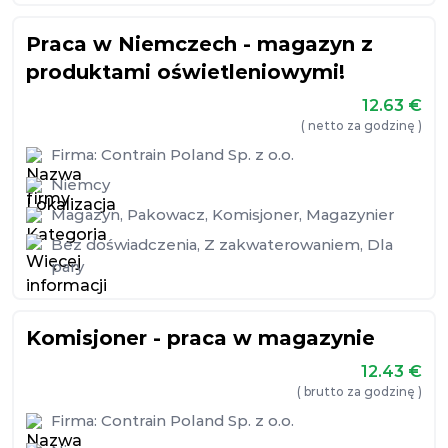
Praca w Niemczech - magazyn z
produktami oświetleniowymi!
12.63
€
( netto za godzinę )
Firma:
Contrain Poland Sp. z o.o.
Niemcy
Magazyn
,
Pakowacz
,
Komisjoner
,
Magazynier
Bez doświadczenia
,
Z zakwaterowaniem
,
Dla
pary
Komisjoner - praca w magazynie
12.43
€
( brutto za godzinę )
Firma:
Contrain Poland Sp. z o.o.