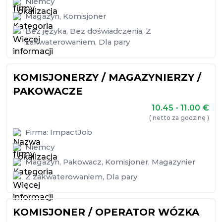
Niemcy
Magazyn
,
Komisjoner
Bez języka
,
Bez doświadczenia
,
Z
zakwaterowaniem
,
Dla pary
KOMISJONERZY / MAGAZYNIERZY /
PAKOWACZE
10.45 - 11.00
€
( netto za godzinę )
Firma:
ImpactJob
Niemcy
Magazyn
,
Pakowacz
,
Komisjoner
,
Magazynier
Z zakwaterowaniem
,
Dla pary
KOMISJONER / OPERATOR WÓZKA