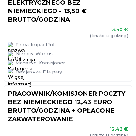
ELEKTRYCZNEGO BEZ
NIEMIECKIEGO - 13,50 €
BRUTTO/GODZINA
13.50
€
( brutto za godzinę )
Firma:
ImpactJob
Niemcy
,
Worms
Magazyn
,
Komisjoner
Bez języka
,
Dla pary
PRACOWNIK/KOMISJONER POCZTY
BEZ NIEMIECKIEGO 12,43 EURO
BRUTTO/GODZINA + OPŁACONE
ZAKWATEROWANIE
12.43
€
( brutto za godzinę )