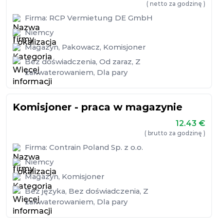
( netto za godzinę )
Firma:
RCP Vermietung DE GmbH
Niemcy
Magazyn
,
Pakowacz
,
Komisjoner
Bez doświadczenia
,
Od zaraz
,
Z
zakwaterowaniem
,
Dla pary
Komisjoner - praca w magazynie
12.43
€
( brutto za godzinę )
Firma:
Contrain Poland Sp. z o.o.
Niemcy
Magazyn
,
Komisjoner
Bez języka
,
Bez doświadczenia
,
Z
zakwaterowaniem
,
Dla pary