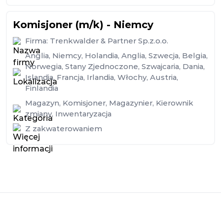
Komisjoner (m/k) - Niemcy
Firma:
Trenkwalder & Partner Sp.z.o.o.
Anglia
,
Niemcy
,
Holandia
,
Anglia
,
Szwecja
,
Belgia
,
Norwegia
,
Stany Zjednoczone
,
Szwajcaria
,
Dania
,
Islandia
,
Francja
,
Irlandia
,
Włochy
,
Austria
,
Finlandia
Magazyn
,
Komisjoner
,
Magazynier
,
Kierownik
zmiany
,
Inwentaryzacja
Z zakwaterowaniem