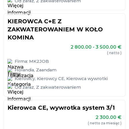
Od zaraz
,
Z zakwaterowaniem
KIEROWCA C+E Z
ZAKWATEROWANIEM W KOŁO
KOMINA
2 800.00 - 3 500.00
€
( netto )
Firma:
MK2JOB
Holandia
,
Zaandam
Kierowcy
,
Kierowcy CE
,
Kierowca wywrotki
Od zaraz
,
Z zakwaterowaniem
Kierowca CE, wywrotka system 3/1
2 300.00
€
( netto za miesiąc )